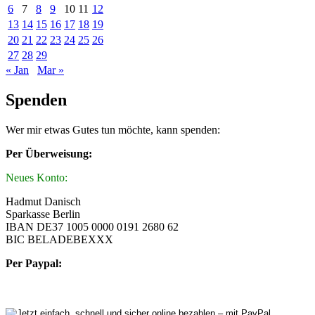
6
7
8
9
10
11
12
13
14
15
16
17
18
19
20
21
22
23
24
25
26
27
28
29
« Jan
Mar »
Spenden
Wer mir etwas Gutes tun möchte, kann spenden:
Per Überweisung:
Neues Konto:
Hadmut Danisch
Sparkasse Berlin
IBAN DE37 1005 0000 0191 2680 62
BIC BELADEBEXXX
Per Paypal: