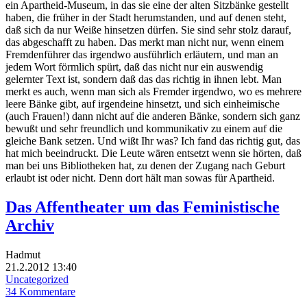
ein Apartheid-Museum, in das sie eine der alten Sitzbänke gestellt
haben, die früher in der Stadt herumstanden, und auf denen steht,
daß sich da nur Weiße hinsetzen dürfen. Sie sind sehr stolz darauf,
das abgeschafft zu haben. Das merkt man nicht nur, wenn einem
Fremdenführer das irgendwo ausführlich erläutern, und man an
jedem Wort förmlich spürt, daß das nicht nur ein auswendig
gelernter Text ist, sondern daß das das richtig in ihnen lebt. Man
merkt es auch, wenn man sich als Fremder irgendwo, wo es mehrere
leere Bänke gibt, auf irgendeine hinsetzt, und sich einheimische
(auch Frauen!) dann nicht auf die anderen Bänke, sondern sich ganz
bewußt und sehr freundlich und kommunikativ zu einem auf die
gleiche Bank setzen. Und wißt Ihr was? Ich fand das richtig gut, das
hat mich beeindruckt. Die Leute wären entsetzt wenn sie hörten, daß
man bei uns Bibliotheken hat, zu denen der Zugang nach Geburt
erlaubt ist oder nicht. Denn dort hält man sowas für Apartheid.
Das Affentheater um das Feministische
Archiv
Hadmut
21.2.2012 13:40
Uncategorized
34 Kommentare