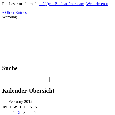
Ein Leser macht mich
auf (s)ein Buch aufmerksam
.
Weiterlesen »
« Older Entries
Werbung
Suche
Kalender-Übersicht
February 2012
M
T
W
T
F
S
S
1
2
3
4
5