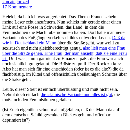
Uncategorized
17 Kommentare
Heieiei, da hab ich was angerichtet. Das Thema Frauen scheint
meine Leser echt anzufeuern. Nun schickt mir gerade einer einen
Link auf eine Posse in Schweden, das Land, in dem die
Feministinnen die Macht übernommen haben. Dort hatte man neue
Varianten des Fußgängerverkehrsschildes entwerfen lassen.
Daß da
wie in Deutschland ein Mann
über die Straße geht, war wohl zu
sexistisch und nicht gleichberechtigt genug,
also ließ man eine Frau
über die Straße gehen. Eine Frau, der man ansieht, daß sie eine Frau
ist.
Und was ja nun gar nicht zu Emanzen paßt, die Frau war auch
noch sichtlich gut gelaunt. Die Brüste zu prall. Der Rock zu kurz.
Also hat man sich für eine entschieden (oder ist es die alte?) die da
flachbrüstig, im Kittel und offensichtlich übellaunigen Schrittes über
die Straße geht.
Leute, dieser Streit ist einfach überflüssung und muß nicht sein.
Nehmt doch einfach
die islamische Variante und alles ist gut
, die
muß auch den Feministinnen gefallen.
(Ist Euch eigentlich schon mal aufgefallen, daß der Mann da auf
dem deutschen Schild gesenkten Blickes geht und offenbar
deprimiert ist?)