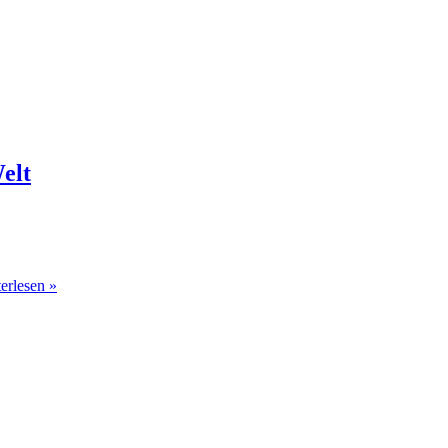
elt
erlesen »