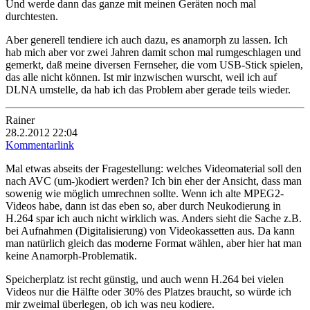
Und werde dann das ganze mit meinen Geräten noch mal
durchtesten.
Aber generell tendiere ich auch dazu, es anamorph zu lassen. Ich
hab mich aber vor zwei Jahren damit schon mal rumgeschlagen und
gemerkt, daß meine diversen Fernseher, die vom USB-Stick spielen,
das alle nicht können. Ist mir inzwischen wurscht, weil ich auf
DLNA umstelle, da hab ich das Problem aber gerade teils wieder.
Rainer
28.2.2012 22:04
Kommentarlink
Mal etwas abseits der Fragestellung: welches Videomaterial soll den
nach AVC (um-)kodiert werden? Ich bin eher der Ansicht, dass man
sowenig wie möglich umrechnen sollte. Wenn ich alte MPEG2-
Videos habe, dann ist das eben so, aber durch Neukodierung in
H.264 spar ich auch nicht wirklich was. Anders sieht die Sache z.B.
bei Aufnahmen (Digitalisierung) von Videokassetten aus. Da kann
man natürlich gleich das moderne Format wählen, aber hier hat man
keine Anamorph-Problematik.
Speicherplatz ist recht günstig, und auch wenn H.264 bei vielen
Videos nur die Hälfte oder 30% des Platzes braucht, so würde ich
mir zweimal überlegen, ob ich was neu kodiere.