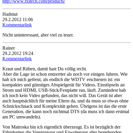
http://www.fxitech.com/products/
Hadmut
29.2.2012 11:06
Kommentarlink
Nicht uninteressant, aber viel zu teuer.
Rainer
29.2.2012 19:24
Kommentarlink
Kraut und Rüben, damit hast Du völlig recht.
Aber die Lage ist schon entzerrter als noch vor einigen Jahren. Wie
hab ich mich gefreut, als endlich die WDTV erschienen ist: ein
kompaktes und günstiges Abspielgerät für Videos. Einstöpseln an
Strom und HDMI, USB-Stick/Festplatte ran, läuft. Zumindest hab
ich noch kein Video gefunden, das nicht will. Das Gerät ist aber
auch hauptsächlich für meine Eltern da, und da muss so etwas ohne
Schnickschnack und Komplexität gehen. Übrigens ist das die erste
Generation, die kann noch nichtmal DTS (da muss ich dann erstmal
am PC umwandeln).
Von Matroska bin ich eigentlich überzeugt. Es ist bezüglich der
Fähigkeiten die Vereinigung und Erweiterung aller bestehenden