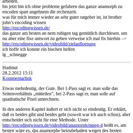
arbeiten.
bis jetzt bin ich ohne probleme gefahren das ganze anamorph zu
encoden spart angehnem die rechenzeit.
was für mich immer wieder an sehr guter ratgeber ist, ist brother
john’s encoding wissen
http://encodingwissen.de/
das ganze am besten an nem ruhigen tag gemütlich durchlesen. um
nu aber eine fixe antwort zu geben verweise ich mal fix hierhin –>
http://encodingwissen.de/videobild/zielaufloesung
ich hoffe ich konnte ein bischen helfen
lg _schnegge
Hadmut
28.2.2012 15:11
Kommentarlink
Etwas mehrdeutig, der Gute. Bei 1-Pass sagt er, man solle das
Seitenverhältnis „mitteilen”, bei 2-Pass sagt er, man solle auf
quadratische Pixel umrechnen.
In den anderen Kapitel äußert er sich nicht so eindeutig. Er erklärt,
daß es beides gibt und beides geht (soweit war ich auch schon), aber
entscheidet sich nicht für eine Methode. Unter
http://encodingwissen.de/videobild/anamorph/mpeg-4
heißt es, am
besten wäre es, das anamorphe beizubehalten wegen des besten