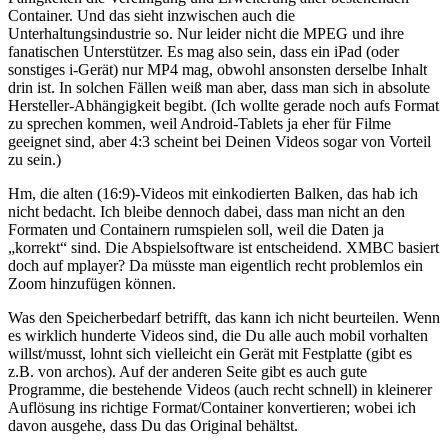
Container. Und das sieht inzwischen auch die
Unterhaltungsindustrie so. Nur leider nicht die MPEG und ihre
fanatischen Unterstützer. Es mag also sein, dass ein iPad (oder
sonstiges i-Gerät) nur MP4 mag, obwohl ansonsten derselbe Inhalt
drin ist. In solchen Fällen weiß man aber, dass man sich in absolute
Hersteller-Abhängigkeit begibt. (Ich wollte gerade noch aufs Format
zu sprechen kommen, weil Android-Tablets ja eher für Filme
geeignet sind, aber 4:3 scheint bei Deinen Videos sogar von Vorteil
zu sein.)
Hm, die alten (16:9)-Videos mit einkodierten Balken, das hab ich
nicht bedacht. Ich bleibe dennoch dabei, dass man nicht an den
Formaten und Containern rumspielen soll, weil die Daten ja
„korrekt“ sind. Die Abspielsoftware ist entscheidend. XMBC basiert
doch auf mplayer? Da müsste man eigentlich recht problemlos ein
Zoom hinzufügen können.
Was den Speicherbedarf betrifft, das kann ich nicht beurteilen. Wenn
es wirklich hunderte Videos sind, die Du alle auch mobil vorhalten
willst/musst, lohnt sich vielleicht ein Gerät mit Festplatte (gibt es
z.B. von archos). Auf der anderen Seite gibt es auch gute
Programme, die bestehende Videos (auch recht schnell) in kleinerer
Auflösung ins richtige Format/Container konvertieren; wobei ich
davon ausgehe, dass Du das Original behältst.