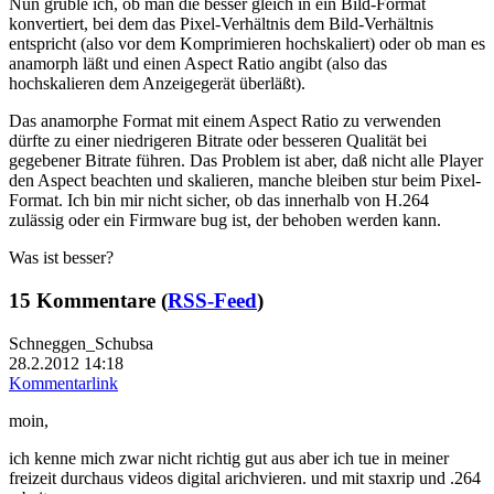
Nun grüble ich, ob man die besser gleich in ein Bild-Format
konvertiert, bei dem das Pixel-Verhältnis dem Bild-Verhältnis
entspricht (also vor dem Komprimieren hochskaliert) oder ob man es
anamorph läßt und einen Aspect Ratio angibt (also das
hochskalieren dem Anzeigegerät überläßt).
Das anamorphe Format mit einem Aspect Ratio zu verwenden
dürfte zu einer niedrigeren Bitrate oder besseren Qualität bei
gegebener Bitrate führen. Das Problem ist aber, daß nicht alle Player
den Aspect beachten und skalieren, manche bleiben stur beim Pixel-
Format. Ich bin mir nicht sicher, ob das innerhalb von H.264
zulässig oder ein Firmware bug ist, der behoben werden kann.
Was ist besser?
15 Kommentare (
RSS-Feed
)
Schneggen_Schubsa
28.2.2012 14:18
Kommentarlink
moin,
ich kenne mich zwar nicht richtig gut aus aber ich tue in meiner
freizeit durchaus videos digital arichvieren. und mit staxrip und .264