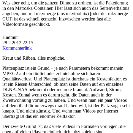
Was aber geht, um die ganzen Dinge zu ordnen, ist die Paketierung
in den Matroska-Container. Hier lässt sich auch das Seitenverhältnis
angeben, und mit mkvmerge (aus mkvtoolnix) [oder der mkvmerge
GUI] ist das schnell gemacht. Inzwischen werden fast alle
Videoformate geschluckt.
Hadmut
28.2.2012 22:15
Kommentarlink
Kraut und Rüben, alles mögliche.
Plattenplatz ist ein Grund – je nach Parametern bekommt manein
MPEG2 auf ein fünftel oder zehntel ohne sichtbaren
Qualitätsverlust. Und Plattenplatz ist durchaus ein Kostenfaktor, es
ist ein Riesen-Unterschied, ob man seine Daten auf ein einzelnes
DLNA-NAS bekommt oder mehrere braucht. Aufwand, Strom,
Kosten. Zumal wenn es darum geht, die Daten auch in der
Zweitwohnung vorrätig zu haben. Und wenn man ein paar Videos
auf dem iPad für unterwegs drauf haben will, ist der Platz sogar sehr
knapp. Und nicht günstig. Und wenn man Videos per Internet
überträgt ist das ein enormer Zeitfaktor.
Der zweite Grund ist, daß viele Videos in Formaten vorliegen, die
eben auf vielen Playern einfach nicht abzuspielen sind.