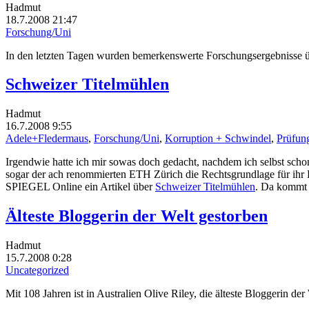
Hadmut
18.7.2008 21:47
Forschung/Uni
In den letzten Tagen wurden bemerkenswerte Forschungsergebnisse üb
Schweizer Titelmühlen
Hadmut
16.7.2008 9:55
Adele+Fledermaus
,
Forschung/Uni
,
Korruption + Schwindel
,
Prüfun
Irgendwie hatte ich mir sowas doch gedacht, nachdem ich selbst sc
sogar der ach renommierten ETH Zürich die Rechtsgrundlage für ihr D
SPIEGEL Online ein Artikel über
Schweizer Titelmühlen
. Da kommt 
Älteste Bloggerin der Welt gestorben
Hadmut
15.7.2008 0:28
Uncategorized
Mit 108 Jahren ist in Australien Olive Riley, die älteste Bloggerin der