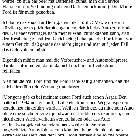
werde, ob nun bar oder mit Darlehen (zumal man die Service-
Flatrate nur in Verbindung mit dem Darlehen bekommt). Die Marke
Ford ist für mich gestorben.
Ich halte das sogar für Betrug, denn der Ford C-Max wurde mir
kürzlich ganz explizit damit angeboten, daß ich das Auto zum Ende
des Darlehensvertrages nach meiner Wahl zurückgeben kann, statt
den Restbetrag zu zahlen. Gleichzeitig behauptet die Ford-Bank vor
einem Gericht, daß gerade das nicht ginge und man auf jeden Fall
das Geld zahlen müßte.
Eigentlich müßte man mal die Verbraucher- und Automobilpresse
darüber informieren, damit da nicht noch mehr Leute drauf
reinfallen.
Man müßte mal Ford und die Ford-Bank saftig abmahnen, daß die
solche irreführende Werbung unterlassen.
(Übrigens gab es bei meinem ersten Ford auch schon Ärger. Den
hatte ich 1994 neu gekauft, als die elektronischen Wegfahrsperren
gerade neu eingeführt wurden. Weil ich fürchtete, da mit einem Auto
ohne eine solche Sperre irgendwann in Probleme zu kommen, einen
niedrigeren Wiederverkaufswert zu haben oder das Auto
schlichtweg geklaut zu bekommen, weil sich Diebe auf
ungeschützte Autos fokussieren könnten, habe ich mich damals
extra vergewissert, daß der Ford Escort damals eine solche Sperre