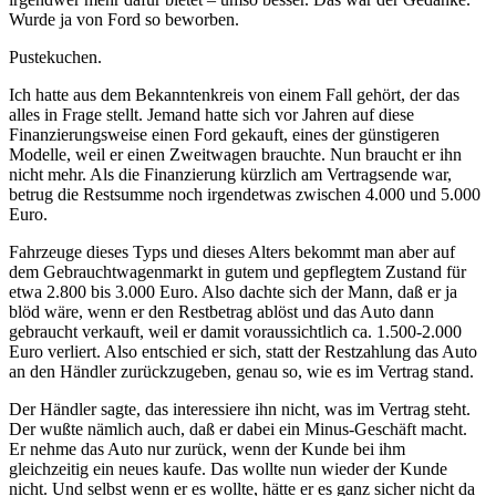
Wurde ja von Ford so beworben.
Pustekuchen.
Ich hatte aus dem Bekanntenkreis von einem Fall gehört, der das
alles in Frage stellt. Jemand hatte sich vor Jahren auf diese
Finanzierungsweise einen Ford gekauft, eines der günstigeren
Modelle, weil er einen Zweitwagen brauchte. Nun braucht er ihn
nicht mehr. Als die Finanzierung kürzlich am Vertragsende war,
betrug die Restsumme noch irgendetwas zwischen 4.000 und 5.000
Euro.
Fahrzeuge dieses Typs und dieses Alters bekommt man aber auf
dem Gebrauchtwagenmarkt in gutem und gepflegtem Zustand für
etwa 2.800 bis 3.000 Euro. Also dachte sich der Mann, daß er ja
blöd wäre, wenn er den Restbetrag ablöst und das Auto dann
gebraucht verkauft, weil er damit voraussichtlich ca. 1.500-2.000
Euro verliert. Also entschied er sich, statt der Restzahlung das Auto
an den Händler zurückzugeben, genau so, wie es im Vertrag stand.
Der Händler sagte, das interessiere ihn nicht, was im Vertrag steht.
Der wußte nämlich auch, daß er dabei ein Minus-Geschäft macht.
Er nehme das Auto nur zurück, wenn der Kunde bei ihm
gleichzeitig ein neues kaufe. Das wollte nun wieder der Kunde
nicht. Und selbst wenn er es wollte, hätte er es ganz sicher nicht da