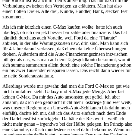
eine Rücktrittsfrist auch für den Kaufvertrag. Das nur dazu um die
Verbindung zwischen den Verträgen zu erläutern. Man hat also
einen flotten Dreier. Alle drei, Kunde, Händler, Bank, stecken fest
zusammen.
Als ich mir kürzlich einen C-Max kaufen wollte, hatte ich auch
überlegt, ob ich den jetzt besser bar zahle oder finanziere. Das hat
nämlich durchaus auch Vorteile, weil Ford da eine “Flatrate”
anbietet, in der alle Wartungskosten usw. drin sind. Man kann sich
für 4 Jahre darauf verlassen, daß einem da keine Überraschungen
drohen. Außerdem sind die Auto-Finanzierungszinsen inzwischen
billiger als das, was man auf dem Tagesgeldkonto bekommt, womit
sich summa summarum allein durch eine solche Finanzierung schon
ein bis zwei Tausender einsparen lassen. Das reicht dann wieder für
ne nette Sonderausstattung.
Allerdings wurde mir gewahr, daß man die Ford C-Max so gut wie
nicht rumfahren sieht. Galaxy und S-Max jede Menge. Aber fast
keinen C-Max. Da mir das Auto ansonsten gut gefiel, ich aber
annahm, daß ich den gebraucht nicht mehr loskriege (und wer weiß,
was unserer Regierung an Umwelt-Auto-Schikanen bis dahin noch
einfällt), dachte ich mir, daß ich das Auto einfach nach dem Ende
der Darlehensfrist zurückgebe. Da hätte der Restwert – weiß ich
nicht mehr genau – irgendwo bei der Hälfte gelegen. Im Prinzip also
eine Garantie, daß ich mindestens so viel dafür bekomme. Wenn mir
irgendwer mehr dafür bietet – umso besser. Das war der Gedanke.