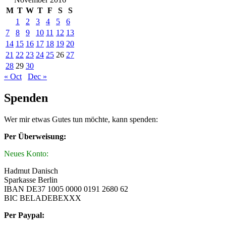
M
T
W
T
F
S
S
1
2
3
4
5
6
7
8
9
10
11
12
13
14
15
16
17
18
19
20
21
22
23
24
25
26
27
28
29
30
« Oct
Dec »
Spenden
Wer mir etwas Gutes tun möchte, kann spenden:
Per Überweisung:
Neues Konto:
Hadmut Danisch
Sparkasse Berlin
IBAN DE37 1005 0000 0191 2680 62
BIC BELADEBEXXX
Per Paypal: