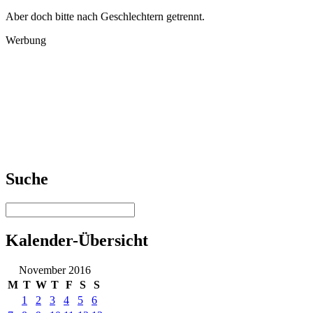
Aber doch bitte nach Geschlechtern getrennt.
Werbung
Suche
Kalender-Übersicht
November 2016
M
T
W
T
F
S
S
1
2
3
4
5
6