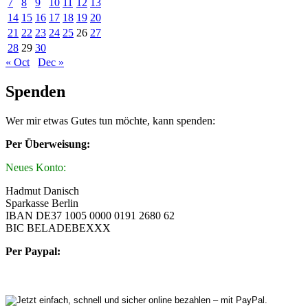
7
8
9
10
11
12
13
14
15
16
17
18
19
20
21
22
23
24
25
26
27
28
29
30
« Oct
Dec »
Spenden
Wer mir etwas Gutes tun möchte, kann spenden:
Per Überweisung:
Neues Konto:
Hadmut Danisch
Sparkasse Berlin
IBAN DE37 1005 0000 0191 2680 62
BIC BELADEBEXXX
Per Paypal: