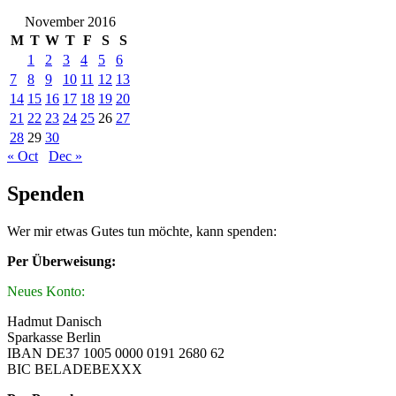
November 2016
M
T
W
T
F
S
S
1
2
3
4
5
6
7
8
9
10
11
12
13
14
15
16
17
18
19
20
21
22
23
24
25
26
27
28
29
30
« Oct
Dec »
Spenden
Wer mir etwas Gutes tun möchte, kann spenden:
Per Überweisung:
Neues Konto:
Hadmut Danisch
Sparkasse Berlin
IBAN DE37 1005 0000 0191 2680 62
BIC BELADEBEXXX