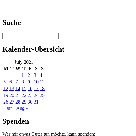
Suche
Kalender-Übersicht
July 2021
M
T
W
T
F
S
S
1
2
3
4
5
6
7
8
9
10
11
12
13
14
15
16
17
18
19
20
21
22
23
24
25
26
27
28
29
30
31
« Jun
Aug »
Spenden
Wer mir etwas Gutes tun möchte, kann spenden: