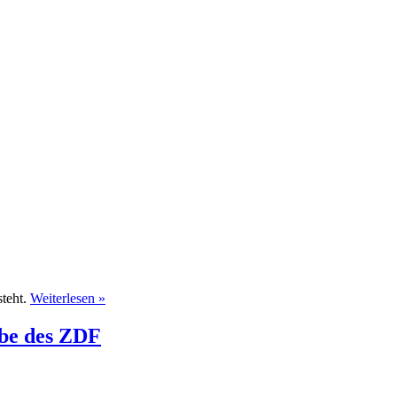
steht.
Weiterlesen »
äbe des ZDF