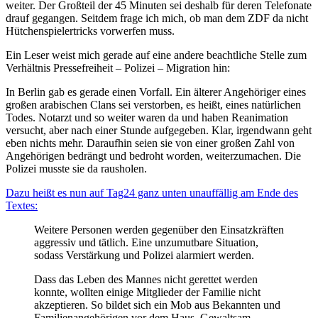
weiter. Der Großteil der 45 Minuten sei deshalb für deren Telefonate
drauf gegangen. Seitdem frage ich mich, ob man dem ZDF da nicht
Hütchenspielertricks vorwerfen muss.
Ein Leser weist mich gerade auf eine andere beachtliche Stelle zum
Verhältnis Pressefreiheit – Polizei – Migration hin:
In Berlin gab es gerade einen Vorfall. Ein älterer Angehöriger eines
großen arabischen Clans sei verstorben, es heißt, eines natürlichen
Todes. Notarzt und so weiter waren da und haben Reanimation
versucht, aber nach einer Stunde aufgegeben. Klar, irgendwann geht
eben nichts mehr. Daraufhin seien sie von einer großen Zahl von
Angehörigen bedrängt und bedroht worden, weiterzumachen. Die
Polizei musste sie da rausholen.
Dazu heißt es nun auf Tag24 ganz unten unauffällig am Ende des
Textes:
Weitere Personen werden gegenüber den Einsatzkräften
aggressiv und tätlich. Eine unzumutbare Situation,
sodass Verstärkung und Polizei alarmiert werden.
Dass das Leben des Mannes nicht gerettet werden
konnte, wollten einige Mitglieder der Familie nicht
akzeptieren. So bildet sich ein Mob aus Bekannten und
Familienangehörigen vor dem Haus. Gewaltsam