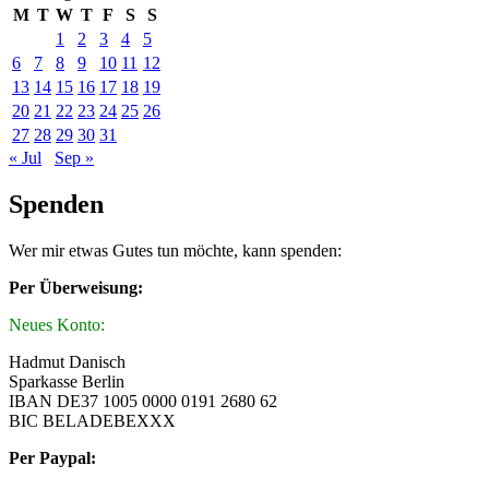
M
T
W
T
F
S
S
1
2
3
4
5
6
7
8
9
10
11
12
13
14
15
16
17
18
19
20
21
22
23
24
25
26
27
28
29
30
31
« Jul
Sep »
Spenden
Wer mir etwas Gutes tun möchte, kann spenden:
Per Überweisung:
Neues Konto:
Hadmut Danisch
Sparkasse Berlin
IBAN DE37 1005 0000 0191 2680 62
BIC BELADEBEXXX
Per Paypal: