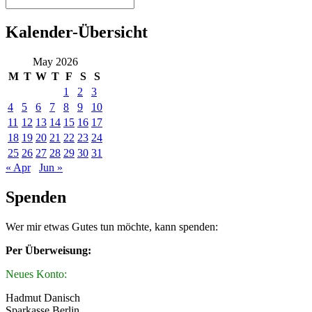
Kalender-Übersicht
May 2026
M
T
W
T
F
S
S
1
2
3
4
5
6
7
8
9
10
11
12
13
14
15
16
17
18
19
20
21
22
23
24
25
26
27
28
29
30
31
« Apr
Jun »
Spenden
Wer mir etwas Gutes tun möchte, kann spenden:
Per Überweisung:
Neues Konto:
Hadmut Danisch
Sparkasse Berlin