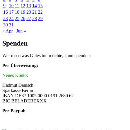
9
10
11
12
13
14
15
16
17
18
19
20
21
22
23
24
25
26
27
28
29
30
31
« Apr
Jun »
Spenden
Wer mir etwas Gutes tun möchte, kann spenden:
Per Überweisung:
Neues Konto:
Hadmut Danisch
Sparkasse Berlin
IBAN DE37 1005 0000 0191 2680 62
BIC BELADEBEXXX
Per Paypal: