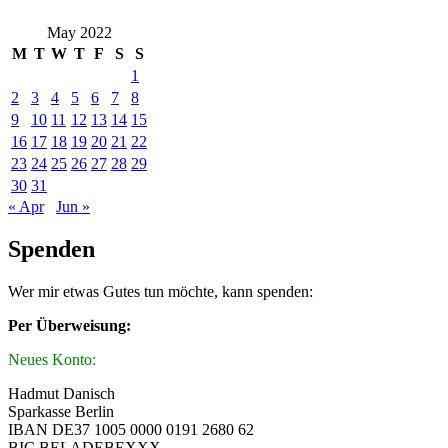
May 2022
M
T
W
T
F
S
S
1
2
3
4
5
6
7
8
9
10
11
12
13
14
15
16
17
18
19
20
21
22
23
24
25
26
27
28
29
30
31
« Apr
Jun »
Spenden
Wer mir etwas Gutes tun möchte, kann spenden:
Per Überweisung:
Neues Konto:
Hadmut Danisch
Sparkasse Berlin
IBAN DE37 1005 0000 0191 2680 62
BIC BELADEBEXXX