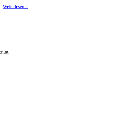
n.
Weiterlesen »
enug.