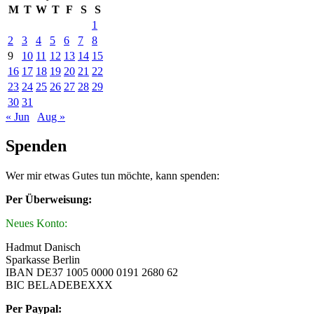
M
T
W
T
F
S
S
1
2
3
4
5
6
7
8
9
10
11
12
13
14
15
16
17
18
19
20
21
22
23
24
25
26
27
28
29
30
31
« Jun
Aug »
Spenden
Wer mir etwas Gutes tun möchte, kann spenden:
Per Überweisung:
Neues Konto:
Hadmut Danisch
Sparkasse Berlin
IBAN DE37 1005 0000 0191 2680 62
BIC BELADEBEXXX
Per Paypal: