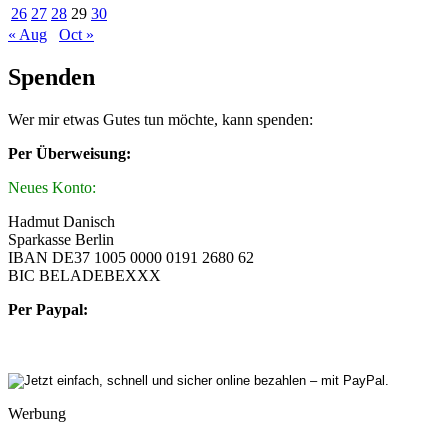
26
27
28
29
30
« Aug
Oct »
Spenden
Wer mir etwas Gutes tun möchte, kann spenden:
Per Überweisung:
Neues Konto:
Hadmut Danisch
Sparkasse Berlin
IBAN DE37 1005 0000 0191 2680 62
BIC BELADEBEXXX
Per Paypal:
Werbung