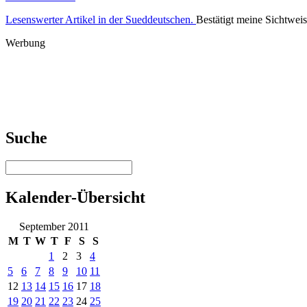
Lesenswerter Artikel in der Sueddeutschen.
Bestätigt meine Sichtweis
Werbung
Suche
Kalender-Übersicht
September 2011
M
T
W
T
F
S
S
1
2
3
4
5
6
7
8
9
10
11
12
13
14
15
16
17
18
19
20
21
22
23
24
25