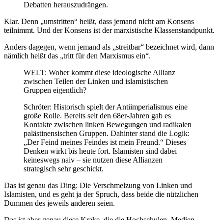
Debatten herauszudrängen.
Klar. Denn „umstritten“ heißt, dass jemand nicht am Konsens
teilnimmt. Und der Konsens ist der marxistische Klassenstandpunkt.
Anders dagegen, wenn jemand als „streitbar“ bezeichnet wird, dann
nämlich heißt das „tritt für den Marxismus ein“.
WELT: Woher kommt diese ideologische Allianz
zwischen Teilen der Linken und islamistischen
Gruppen eigentlich?
Schröter: Historisch spielt der Antiimperialismus eine
große Rolle. Bereits seit den 68er-Jahren gab es
Kontakte zwischen linken Bewegungen und radikalen
palästinensischen Gruppen. Dahinter stand die Logik:
„Der Feind meines Feindes ist mein Freund.“ Dieses
Denken wirkt bis heute fort. Islamisten sind dabei
keineswegs naiv – sie nutzen diese Allianzen
strategisch sehr geschickt.
Das ist genau das Ding: Die Verschmelzung von Linken und
Islamisten, und es geht ja der Spruch, dass beide die nützlichen
Dummen des jeweils anderen seien.
Das ist aber genau diese Krake, die die Hochschulen, Medien,