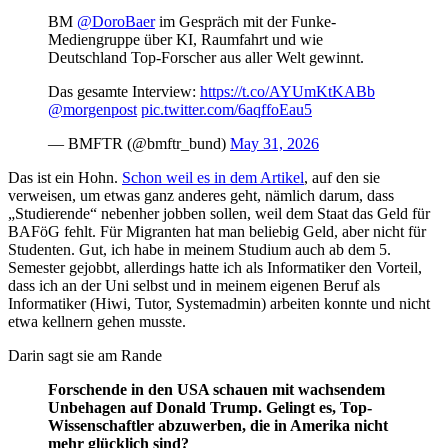
BM
@DoroBaer
im Gespräch mit der Funke-
Mediengruppe über KI, Raumfahrt und wie
Deutschland Top-Forscher aus aller Welt gewinnt.
Das gesamte Interview:
https://t.co/AYUmKtKABb
@morgenpost
pic.twitter.com/6aqffoEau5
— BMFTR (@bmftr_bund)
May 31, 2026
Das ist ein Hohn.
Schon weil es in dem Artikel
, auf den sie
verweisen, um etwas ganz anderes geht, nämlich darum, dass
„Studierende“ nebenher jobben sollen, weil dem Staat das Geld für
BAFöG fehlt. Für Migranten hat man beliebig Geld, aber nicht für
Studenten. Gut, ich habe in meinem Studium auch ab dem 5.
Semester gejobbt, allerdings hatte ich als Informatiker den Vorteil,
dass ich an der Uni selbst und in meinem eigenen Beruf als
Informatiker (Hiwi, Tutor, Systemadmin) arbeiten konnte und nicht
etwa kellnern gehen musste.
Darin sagt sie am Rande
Forschende in den USA schauen mit wachsendem
Unbehagen auf Donald Trump. Gelingt es, Top-
Wissenschaftler abzuwerben, die in Amerika nicht
mehr glücklich sind?