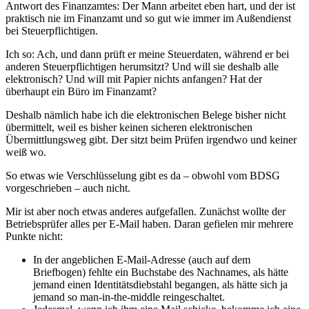
Antwort des Finanzamtes: Der Mann arbeitet eben hart, und der ist
praktisch nie im Finanzamt und so gut wie immer im Außendienst
bei Steuerpflichtigen.
Ich so: Ach, und dann prüft er meine Steuerdaten, während er bei
anderen Steuerpflichtigen herumsitzt? Und will sie deshalb alle
elektronisch? Und will mit Papier nichts anfangen? Hat der
überhaupt ein Büro im Finanzamt?
Deshalb nämlich habe ich die elektronischen Belege bisher nicht
übermittelt, weil es bisher keinen sicheren elektronischen
Übermittlungsweg gibt. Der sitzt beim Prüfen irgendwo und keiner
weiß wo.
So etwas wie Verschlüsselung gibt es da – obwohl vom BDSG
vorgeschrieben – auch nicht.
Mir ist aber noch etwas anderes aufgefallen. Zunächst wollte der
Betriebsprüfer alles per E-Mail haben. Daran gefielen mir mehrere
Punkte nicht:
In der angeblichen E-Mail-Adresse (auch auf dem
Briefbogen) fehlte ein Buchstabe des Nachnames, als hätte
jemand einen Identitätsdiebstahl begangen, als hätte sich ja
jemand so man-in-the-middle reingeschaltet.