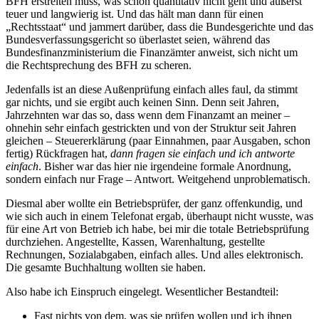
BFH erstreiten muss, was schon quantitativ nicht geht und äußerst
teuer und langwierig ist. Und das hält man dann für einen
„Rechtsstaat“ und jammert darüber, dass die Bundesgerichte und das
Bundesverfassungsgericht so überlastet seien, während das
Bundesfinanzministerium die Finanzämter anweist, sich nicht um
die Rechtsprechung des BFH zu scheren.
Jedenfalls ist an diese Außenprüfung einfach alles faul, da stimmt
gar nichts, und sie ergibt auch keinen Sinn. Denn seit Jahren,
Jahrzehnten war das so, dass wenn dem Finanzamt an meiner –
ohnehin sehr einfach gestrickten und von der Struktur seit Jahren
gleichen – Steuererklärung (paar Einnahmen, paar Ausgaben, schon
fertig) Rückfragen hat,
dann fragen sie einfach und ich antworte
einfach
. Bisher war das hier nie irgendeine formale Anordnung,
sondern einfach nur Frage – Antwort. Weitgehend unproblematisch.
Diesmal aber wollte ein Betriebsprüfer, der ganz offenkundig, und
wie sich auch in einem Telefonat ergab, überhaupt nicht wusste, was
für eine Art von Betrieb ich habe, bei mir die totale Betriebsprüfung
durchziehen. Angestellte, Kassen, Warenhaltung, gestellte
Rechnungen, Sozialabgaben, einfach alles. Und alles elektronisch.
Die gesamte Buchhaltung wollten sie haben.
Also habe ich Einspruch eingelegt. Wesentlicher Bestandteil:
Fast nichts von dem, was sie prüfen wollen und ich ihnen