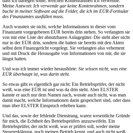
dass ich darlegen sollte, welchen Kontenrahmen ich verwende.
Meine Antwort:
Ich verwende gar keine Kontenrahmen, sondern
buche in meiner Software auf die Felder, die ich im EÜR-Formular
des Finanzamtes ausfüllen muss.
Auch wussten sie nicht, welche Informationen in dieser vom
Finanzamt vorgegebenen EÜR bereits drin stehen. So verlangten sie
von mir eine Liste der abnutzbaren Anlagegüter. Die steht aber nicht
nur in der EÜR drin, sondern die hatten sie bereits mit den Akten
selbst dem Finanzgericht vorgelegt. Sie verlangten also vehement
und mit Druck die Herausgabe von Informationen von mir, die sie
längst hatten.
Und was ich immer wieder heraushörte:
Sie wissen nicht, was eine
EÜR überhaupt ist, was darin steht.
So etwas gibt es eigentlich gar nicht: Ein Betriebsprüfer, der nicht
weiß, was eine EÜR ist und was da drin steht. Aber ELSTER
kannte er auch nur dem Namen nach, wusste auch nicht, was man
damit macht, welche Informationen darin gespeichert sind, oder dass
man über ELSTER Einspruch erheben kann.
Und das, sowie der fehlende Dienstrang, waren wesentliche Gründe
für mich, die Echtheit des Betriebsprüfers anzuzweifeln. Ein
Betriebsprüfer, der nicht weiß, was er prüfen soll, weder meine
Steuererklärung, noch meinen Betrieb kennt, und auch nicht weiß,