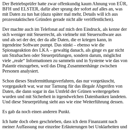
Der Betriebsprüfer hatte zwar offenkundig kaum Ahnung von EÜR,
BFH und ELSTER, dafür aber sprang der sofort auf alles an, was
mit Daten zu tun hat (dazu später mal mehr, Details will ich aus
prozesstaktischen Gründen gerade nicht alle veröffentlichen).
Der machte auch im Telefonat auf mich den Eindruck, als kenne der
sich weniger mit Steuerrecht, als vielmehr mit Steuersoftware aus
und als sei der der, der da alle Daten, die er kriegen kann, in
irgendeine Software pumpt. Das stinkt – ebenso wie die
Spionageaktion des LKA – gewaltig danach, als ginge es gar nicht
um Strafsachen oder Steuerprüfungen, sondern darum, möglichst
viele „reale“ Informationen zu sammeln und in Systeme wie das von
Palantir einzugeben, weil das Ding Zusammenhänge zwischen
Personen analysiert.
Schon dieses Strafermittlungsverfahren, das nur vorgetäuscht,
vorgegaukelt war, war nur Tarnung für das illegale Abgreifen von
Daten, die dann sogar in das Umfeld der Grünen weitergegeben
wurden und mit Sicherheit in irgendwelchen Datenbanken landeten.
Und diese Steuerprüfung sieht aus wie eine Weiterführung dessen.
Es gab da noch einen anderen Punkt.
Ich hatte doch oben geschrieben, dass ich dem Finanzamt nach
meiner Auffassung nur einzelne Erläuterungen bei Unklarheiten und