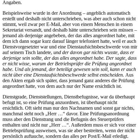
Angaben.
Beispielsweise wurde in der Anordnung – angeblich automatisch
erstellt und deshalb nicht unterschrieben, was aber auch schon nicht
stimmt, weil zwar per E-Mail, aber von einem Menschen in einem
Sekretariat versandt, und deshalb hätte unterschrieben sein müssen –
jemand als derjenige angebeben, der das alles angeordnet habe, mit
dem ich dann sogar kurz darauf länger telefoniert hatte, weil er auch
Dienstvorgesetzter war und eine Dienstaufsichtsbeschwerde von mir
auf seinem Tisch landete,
und der davon gar nichts wusste, dass er
derjenige sein sollte, der das alles angeordnet habe. Der sagte, dass
er nicht wisse, warum der Betriebsprüfer die Prüfung angeordnet
habe. Und als jemand, der beteiligt gewesen sein soll, kann er auch
nicht über eine Dienstaufsichtsbeschwerde selbst entscheiden.
Aus
den Akten ergab sich später, dass jemand ganz anderes die Prüfung
angeordnet hatte, von dem auch nur der Name ersichtlich ist.
Dienstgrade, Dienststellungen, Dienstbefugnisse, war da überhaupt
befugt ist, so eine Prüfung anzuordnen, ist überhaupt nicht
ersichtlich. Oft sieht man nur den Nachnamen und sonst gar nichts,
manchmal steht noch „Herr …“ davor. Eine Prüfungsanordnung
muss aber den Dienstrang und die Befugnis des Steuerprüfers
enthalten und nicht nur „Herr …“. Außerdem muss er sich vor einer
Betriebsprüfung ausweisen, was sie aber bestreiten, wenn der nicht
persönlich auftauche, sondern das alles per Post/E-Mail erledigt.