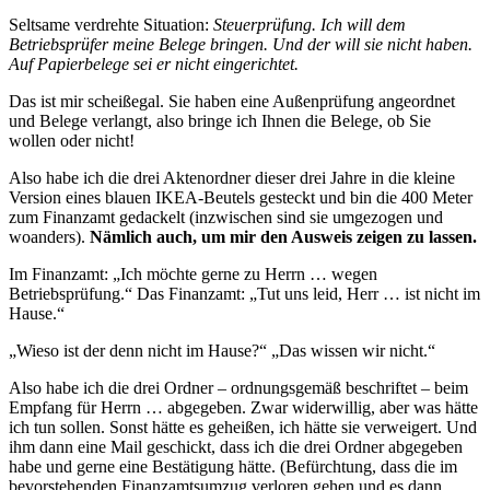
Seltsame verdrehte Situation:
Steuerprüfung. Ich will dem
Betriebsprüfer meine Belege bringen. Und der will sie nicht haben.
Auf Papierbelege sei er nicht eingerichtet.
Das ist mir scheißegal. Sie haben eine Außenprüfung angeordnet
und Belege verlangt, also bringe ich Ihnen die Belege, ob Sie
wollen oder nicht!
Also habe ich die drei Aktenordner dieser drei Jahre in die kleine
Version eines blauen IKEA-Beutels gesteckt und bin die 400 Meter
zum Finanzamt gedackelt (inzwischen sind sie umgezogen und
woanders).
Nämlich auch, um mir den Ausweis zeigen zu lassen.
Im Finanzamt: „Ich möchte gerne zu Herrn … wegen
Betriebsprüfung.“ Das Finanzamt: „Tut uns leid, Herr … ist nicht im
Hause.“
„Wieso ist der denn nicht im Hause?“ „Das wissen wir nicht.“
Also habe ich die drei Ordner – ordnungsgemäß beschriftet – beim
Empfang für Herrn … abgegeben. Zwar widerwillig, aber was hätte
ich tun sollen. Sonst hätte es geheißen, ich hätte sie verweigert. Und
ihm dann eine Mail geschickt, dass ich die drei Ordner abgegeben
habe und gerne eine Bestätigung hätte. (Befürchtung, dass die im
bevorstehenden Finanzamtsumzug verloren gehen und es dann