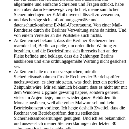
allgemeine und einfache Schreiben und Fragen schickt, habe
mich aber darin keineswegs verpflichtet, meine sämtlichen
Steuerunterlagen per E-Mail unverschlüsselt zu versenden,
und das bezöge sich auf ordnungsgemäße und
datenschutzkonforme E-Mail-Übertragung. Von einer Mail-
Rundreise durch die Berliner Verwaltung stehe da nichts. Und
von einem Verteiler an die Poststelle auch nichts.
Außerdem sei bekannt, dass die Berliner Rechenzentren
marode sind, Berlin zu pleite, um ordentliche Wartung zu
bezahlen, und die Betriebsfirma sich ihrerseits hart an der
Pleite befinde und beklage, dass die Zahlungen Berlins
ausblieben und eine ordnungsgemäße Wartung nicht gesichert
sei.
Außerdem hatte man mir versprochen, mir die
Sicherheitsmaßnahmen für die Rechner der Betriebsprüfer
nachzuweisen, es aber nie getan, was doch jetzt ein perfekter
Zeitpunkt wäre. Mir sei nämlich bekannt, dass es nicht nur mit
dem Windows-Upgrade gewaltig hapere, sondern generell
vieles im Argen liege, immer wieder ganze Behörden für
Monate ausfielen, weil alle voller Malware sei und kein
Betriebskonzept vorliege. Ich hegte deshalb Zweifel, dass die
Rechner von Betriebsprüfern den zu stellenden
Sicherheitsanfordernungen genügten. Und ich sei bekanntlich
und ausweislich meiner Steuererklärungen der letzten 30
Jahre vom Fach und sachkundig.