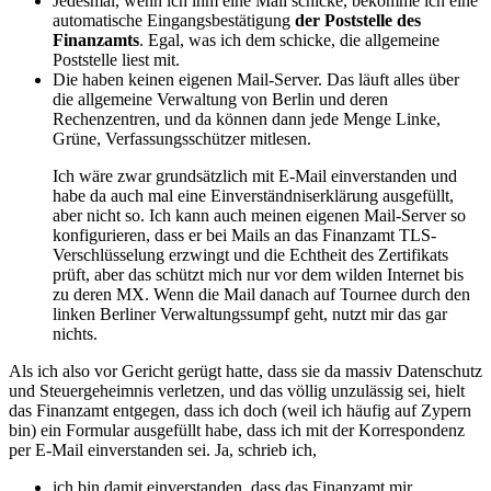
Jedesmal, wenn ich ihm eine Mail schicke, bekomme ich eine
automatische Eingangsbestätigung
der Poststelle des
Finanzamts
. Egal, was ich dem schicke, die allgemeine
Poststelle liest mit.
Die haben keinen eigenen Mail-Server. Das läuft alles über
die allgemeine Verwaltung von Berlin und deren
Rechenzentren, und da können dann jede Menge Linke,
Grüne, Verfassungsschützer mitlesen.
Ich wäre zwar grundsätzlich mit E-Mail einverstanden und
habe da auch mal eine Einverständniserklärung ausgefüllt,
aber nicht so. Ich kann auch meinen eigenen Mail-Server so
konfigurieren, dass er bei Mails an das Finanzamt TLS-
Verschlüsselung erzwingt und die Echtheit des Zertifikats
prüft, aber das schützt mich nur vor dem wilden Internet bis
zu deren MX. Wenn die Mail danach auf Tournee durch den
linken Berliner Verwaltungssumpf geht, nutzt mir das gar
nichts.
Als ich also vor Gericht gerügt hatte, dass sie da massiv Datenschutz
und Steuergeheimnis verletzen, und das völlig unzulässig sei, hielt
das Finanzamt entgegen, dass ich doch (weil ich häufig auf Zypern
bin) ein Formular ausgefüllt habe, dass ich mit der Korrespondenz
per E-Mail einverstanden sei. Ja, schrieb ich,
ich bin damit einverstanden, dass das Finanzamt mir