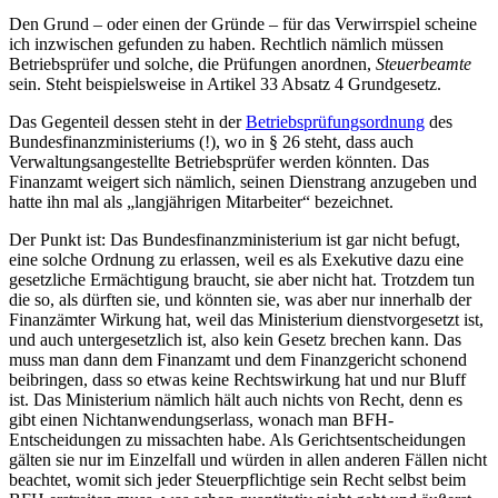
Den Grund – oder einen der Gründe – für das Verwirrspiel scheine
ich inzwischen gefunden zu haben. Rechtlich nämlich müssen
Betriebsprüfer und solche, die Prüfungen anordnen,
Steuerbeamte
sein. Steht beispielsweise in Artikel 33 Absatz 4 Grundgesetz.
Das Gegenteil dessen steht in der
Betriebsprüfungsordnung
des
Bundesfinanzministeriums (!), wo in § 26 steht, dass auch
Verwaltungsangestellte Betriebsprüfer werden könnten. Das
Finanzamt weigert sich nämlich, seinen Dienstrang anzugeben und
hatte ihn mal als „langjährigen Mitarbeiter“ bezeichnet.
Der Punkt ist: Das Bundesfinanzministerium ist gar nicht befugt,
eine solche Ordnung zu erlassen, weil es als Exekutive dazu eine
gesetzliche Ermächtigung braucht, sie aber nicht hat. Trotzdem tun
die so, als dürften sie, und könnten sie, was aber nur innerhalb der
Finanzämter Wirkung hat, weil das Ministerium dienstvorgesetzt ist,
und auch untergesetzlich ist, also kein Gesetz brechen kann. Das
muss man dann dem Finanzamt und dem Finanzgericht schonend
beibringen, dass so etwas keine Rechtswirkung hat und nur Bluff
ist. Das Ministerium nämlich hält auch nichts von Recht, denn es
gibt einen Nichtanwendungserlass, wonach man BFH-
Entscheidungen zu missachten habe. Als Gerichtsentscheidungen
gälten sie nur im Einzelfall und würden in allen anderen Fällen nicht
beachtet, womit sich jeder Steuerpflichtige sein Recht selbst beim