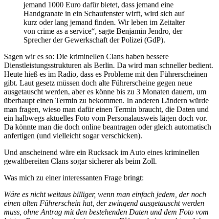
jemand 1000 Euro dafür bietet, dass jemand eine
Handgranate in ein Schaufenster wirft, wird sich auf
kurz oder lang jemand finden. Wir leben im Zeitalter
von crime as a service“, sagte Benjamin Jendro, der
Sprecher der Gewerkschaft der Polizei (GdP).
Sagen wir es so: Die kriminellen Clans haben bessere
Dienstleistungsstrukturen als Berlin. Da wird man schneller bedient.
Heute hieß es im Radio, dass es Probleme mit den Führerscheinen
gibt. Laut gesetz müssen doch alte Führerscheine gegen neue
ausgetauscht werden, aber es könne bis zu 3 Monaten dauern, um
überhaupt einen Termin zu bekommen. In anderen Ländern würde
man fragen, wieso man dafür einen Termin braucht, die Daten und
ein halbwegs aktuelles Foto vom Personalausweis lägen doch vor.
Da könnte man die doch online beantragen oder gleich automatisch
anfertigen (und vielleicht sogar verschicken).
Und anscheinend wäre ein Rucksack im Auto eines kriminellen
gewaltbereiten Clans sogar sicherer als beim Zoll.
Was mich zu einer interessanten Frage bringt:
Wäre es nicht weitaus billiger, wenn man einfach jedem, der noch
einen alten Führerschein hat, der zwingend ausgetauscht werden
muss, ohne Antrag mit den bestehenden Daten und dem Foto vom