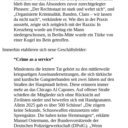
blieb ihm nur das Absondern zuvor zurechtgelegter
Phrasen: „Der Rechtsstaat ist stark und wehrt sich“, und
„Organisierte Kriminalität, Banden, Clans – wir lassen
da nicht nach“, verkündete er. Wie dies in der Praxis
aussieht, zeigte sich zeitgleich mit der Razzia: In
Kreuzberg wurde am Freitag ein Mann
niedergeschossen, in Berlin-Mitte wurde ein Türke von
einer Kugel ins Bein getroffen.
Immerhin etablieren sich neue Geschäftsfelder:
“Crime as a service”
Mindestens die letztere Tat gehört zu den mittlerweile
kriegsartigen Auseinandersetzungen, die sich türkische
und kurdische Gangsterbanden seit zwei Jahren auf den
Straßen der Hauptstadt liefern. Diese erinnern immer
mehr an das Chicago Al Capones. Auf offener Straße
schießen die Mitglieder sich ohne Rücksicht auf
Zivilisten nieder und bewerfen sich mit Handgranaten.
Allein 2025 gab es über 500 Schüsse! „Die zögern
keine Sekunde, Schusswaffen einzusetzen oder
Sprengsätze. Die haben keine Hemmungen“, erklärte
Manuel Ostermann, der Bundesvorsitzende der
Deutschen Polizeigewerkschaft (DPolG). „Wenn