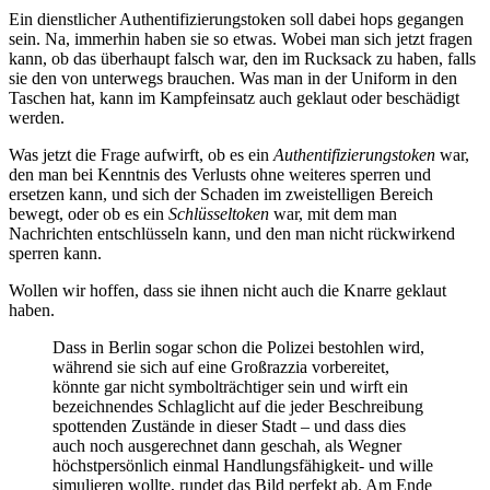
Ein dienstlicher Authentifizierungstoken soll dabei hops gegangen
sein. Na, immerhin haben sie so etwas. Wobei man sich jetzt fragen
kann, ob das überhaupt falsch war, den im Rucksack zu haben, falls
sie den von unterwegs brauchen. Was man in der Uniform in den
Taschen hat, kann im Kampfeinsatz auch geklaut oder beschädigt
werden.
Was jetzt die Frage aufwirft, ob es ein
Authentifizierungstoken
war,
den man bei Kenntnis des Verlusts ohne weiteres sperren und
ersetzen kann, und sich der Schaden im zweistelligen Bereich
bewegt, oder ob es ein
Schlüsseltoken
war, mit dem man
Nachrichten entschlüsseln kann, und den man nicht rückwirkend
sperren kann.
Wollen wir hoffen, dass sie ihnen nicht auch die Knarre geklaut
haben.
Dass in Berlin sogar schon die Polizei bestohlen wird,
während sie sich auf eine Großrazzia vorbereitet,
könnte gar nicht symbolträchtiger sein und wirft ein
bezeichnendes Schlaglicht auf die jeder Beschreibung
spottenden Zustände in dieser Stadt – und dass dies
auch noch ausgerechnet dann geschah, als Wegner
höchstpersönlich einmal Handlungsfähigkeit- und wille
simulieren wollte, rundet das Bild perfekt ab. Am Ende