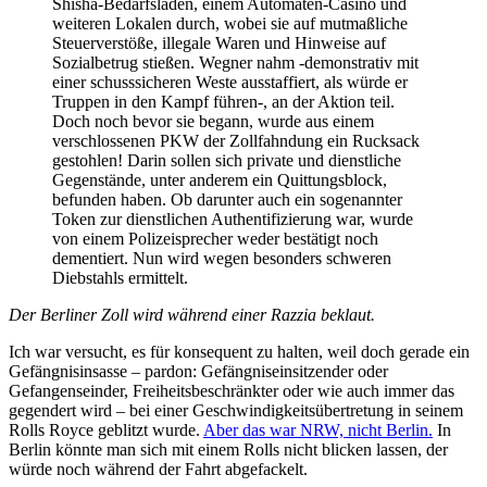
Shisha-Bedarfsladen, einem Automaten-Casino und
weiteren Lokalen durch, wobei sie auf mutmaßliche
Steuerverstöße, illegale Waren und Hinweise auf
Sozialbetrug stießen. Wegner nahm -demonstrativ mit
einer schusssicheren Weste ausstaffiert, als würde er
Truppen in den Kampf führen-, an der Aktion teil.
Doch noch bevor sie begann, wurde aus einem
verschlossenen PKW der Zollfahndung ein Rucksack
gestohlen! Darin sollen sich private und dienstliche
Gegenstände, unter anderem ein Quittungsblock,
befunden haben.
Ob darunter auch ein sogenannter
Token zur dienstlichen Authentifizierung war, wurde
von einem Polizeisprecher weder bestätigt noch
dementiert. Nun wird wegen besonders schweren
Diebstahls ermittelt.
Der Berliner Zoll wird während einer Razzia beklaut.
Ich war versucht, es für konsequent zu halten, weil doch gerade ein
Gefängnisinsasse – pardon: Gefängniseinsitzender oder
Gefangenseinder, Freiheitsbeschränkter oder wie auch immer das
gegendert wird – bei einer Geschwindigkeitsübertretung in seinem
Rolls Royce geblitzt wurde.
Aber das war NRW, nicht Berlin.
In
Berlin könnte man sich mit einem Rolls nicht blicken lassen, der
würde noch während der Fahrt abgefackelt.