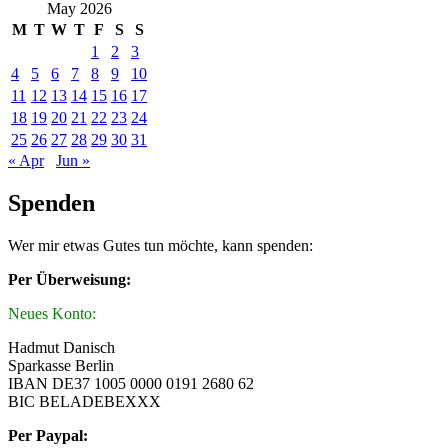
May 2026
M
T
W
T
F
S
S
1
2
3
4
5
6
7
8
9
10
11
12
13
14
15
16
17
18
19
20
21
22
23
24
25
26
27
28
29
30
31
« Apr
Jun »
Spenden
Wer mir etwas Gutes tun möchte, kann spenden:
Per Überweisung:
Neues Konto:
Hadmut Danisch
Sparkasse Berlin
IBAN DE37 1005 0000 0191 2680 62
BIC BELADEBEXXX
Per Paypal: