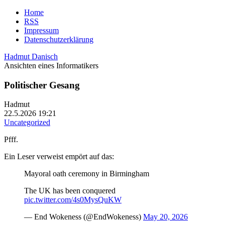
Home
RSS
Impressum
Datenschutzerklärung
Hadmut Danisch
Ansichten eines Informatikers
Politischer Gesang
Hadmut
22.5.2026 19:21
Uncategorized
Pfff.
Ein Leser verweist empört auf das:
Mayoral oath ceremony in Birmingham
The UK has been conquered
pic.twitter.com/4s0MysQuKW
— End Wokeness (@EndWokeness)
May 20, 2026