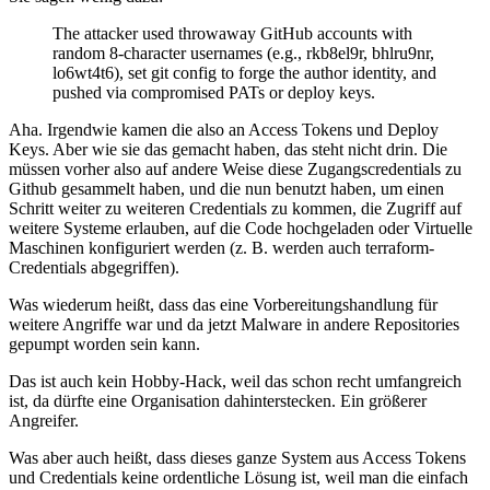
The attacker used throwaway GitHub accounts with
random 8-character usernames (e.g., rkb8el9r, bhlru9nr,
lo6wt4t6), set git config to forge the author identity,
and
pushed via compromised PATs or deploy keys.
Aha. Irgendwie kamen die also an Access Tokens und Deploy
Keys. Aber wie sie das gemacht haben, das steht nicht drin. Die
müssen vorher also auf andere Weise diese Zugangscredentials zu
Github gesammelt haben, und die nun benutzt haben, um einen
Schritt weiter zu weiteren Credentials zu kommen, die Zugriff auf
weitere Systeme erlauben, auf die Code hochgeladen oder Virtuelle
Maschinen konfiguriert werden (z. B. werden auch terraform-
Credentials abgegriffen).
Was wiederum heißt, dass das eine Vorbereitungshandlung für
weitere Angriffe war und da jetzt Malware in andere Repositories
gepumpt worden sein kann.
Das ist auch kein Hobby-Hack, weil das schon recht umfangreich
ist, da dürfte eine Organisation dahinterstecken. Ein größerer
Angreifer.
Was aber auch heißt, dass dieses ganze System aus Access Tokens
und Credentials keine ordentliche Lösung ist, weil man die einfach