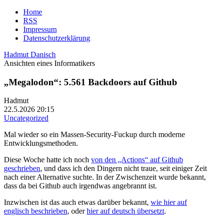
Home
RSS
Impressum
Datenschutzerklärung
Hadmut Danisch
Ansichten eines Informatikers
„Megalodon“: 5.561 Backdoors auf Github
Hadmut
22.5.2026 20:15
Uncategorized
Mal wieder so ein Massen-Security-Fuckup durch moderne
Entwicklungsmethoden.
Diese Woche hatte ich noch
von den „Actions“ auf Github
geschrieben
, und dass ich den Dingern nicht traue, seit einiger Zeit
nach einer Alternative suchte. In der Zwischenzeit wurde bekannt,
dass da bei Github auch irgendwas angebrannt ist.
Inzwischen ist das auch etwas darüber bekannt,
wie hier auf
englisch beschrieben
, oder
hier auf deutsch übersetzt
.