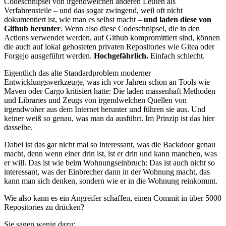
Codeschnipsel von irgendwelchen anderen Leuten als
Verfahrensteile – und das sogar zwingend, weil oft nicht
dokumentiert ist, wie man es selbst macht –
und laden diese von
Github herunter
. Wenn also diese Codeschnipsel, die in den
Actions verwendet werden, auf Github kompromittiert sind, können
die auch auf lokal gehosteten privaten Repositories wie Gitea oder
Forgejo ausgeführt werden.
Hochgefährlich.
Einfach schlecht.
Eigentlich das alte Standardproblem moderner
Entwicklungswerkzeuge, was ich vor Jahren schon an Tools wie
Maven oder Cargo kritisiert hatte: Die laden massenhaft Methoden
und Libraries und Zeugs von irgendwelchen Quellen von
irgendwoher aus dem Internet herunter und führen sie aus. Und
keiner weiß so genau, was man da ausführt. Im Prinzip ist das hier
dasselbe.
Dabei ist das gar nicht mal so interessant, was die Backdoor genau
macht, denn wenn einer drin ist, ist er drin und kann manchen, was
er will. Das ist wie beim Wohnungseinbruch: Das ist auch nicht so
interessant, was der Einbrecher dann in der Wohnung macht, das
kann man sich denken, sondern wie er in die Wohnung reinkommt.
Wie also kann es ein Angreifer schaffen, einen Commit in über 5000
Repositories zu drücken?
Sie sagen wenig dazu: