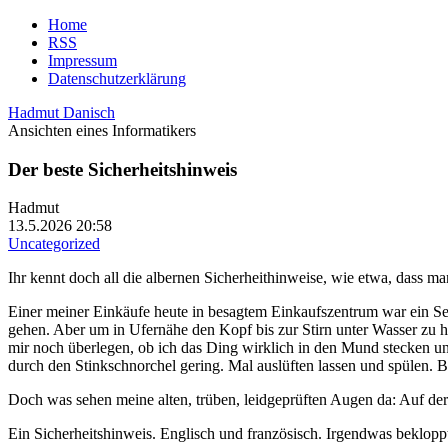
Home
RSS
Impressum
Datenschutzerklärung
Hadmut Danisch
Ansichten eines Informatikers
Der beste Sicherheitshinweis
Hadmut
13.5.2026 20:58
Uncategorized
Ihr kennt doch all die albernen Sicherheithinweise,
wie etwa, dass man
Einer meiner Einkäufe heute in besagtem Einkaufszentrum war ein Set 
gehen. Aber um in Ufernähe den Kopf bis zur Stirn unter Wasser zu ha
mir noch überlegen, ob ich das Ding wirklich in den Mund stecken un
durch den Stinkschnorchel gering. Mal auslüften lassen und spülen. B
Doch was sehen meine alten, trüben, leidgeprüften Augen da: Auf der 
Ein Sicherheitshinweis. Englisch und französisch. Irgendwas beklopp