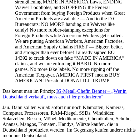
strengthening MADE IN AMERICA Laws, ENDING
Waiver Loopholes, and STOPPING the Federal
Government from buying Foreign Products when Great
American Products are available — And to the D.C.
Bureaucrats: NO MORE handing out Waivers like
candy! No more rubber-stamping exceptions for
Foreign Products while American Workers get shafted.
We are putting American Workers, American Factories,
and American Supply Chains FIRST — Bigger, better,
and stronger than ever before! I already signed EO
14392 to crack down on fake “MADE IN AMERICA”
claims, and we are enforcing it HARD. No more
games. No more fake labels. No more ripping off the
American Taxpayer. AMERICA FIRST means BUY
AMERICAN! President DONALD J. TRUMP
Das kennt man im Prinzip:
IG-Metall-Chefin Benner – „Wer in
Deutschland verkauft, muss auch hier produzieren“
Jau. Dann sollten wir ab sofort nur noch Klamotten, Kameras,
Computer, Prozessoren, RAM-Riegel, SSDs, Windräder,
Solarzellen, Bessen, Möbel, Medikamente, Chemikalien, Schuhe,
Ananas, Mangos, Tomaten, Handys, Würste kaufen, die in
Deutschland produziert werden. Im Gegenzug kaufen andere nichts
mehr aus Deutschland.