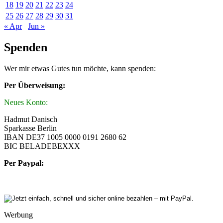
18
19
20
21
22
23
24
25
26
27
28
29
30
31
« Apr
Jun »
Spenden
Wer mir etwas Gutes tun möchte, kann spenden:
Per Überweisung:
Neues Konto:
Hadmut Danisch
Sparkasse Berlin
IBAN DE37 1005 0000 0191 2680 62
BIC BELADEBEXXX
Per Paypal:
Werbung