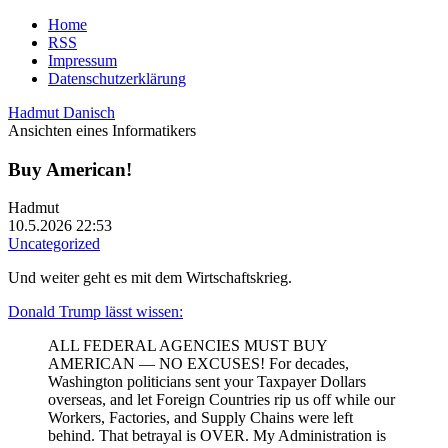
Home
RSS
Impressum
Datenschutzerklärung
Hadmut Danisch
Ansichten eines Informatikers
Buy American!
Hadmut
10.5.2026 22:53
Uncategorized
Und weiter geht es mit dem Wirtschaftskrieg.
Donald Trump lässt wissen:
ALL FEDERAL AGENCIES MUST BUY
AMERICAN — NO EXCUSES! For decades,
Washington politicians sent your Taxpayer Dollars
overseas, and let Foreign Countries rip us off while our
Workers, Factories, and Supply Chains were left
behind. That betrayal is OVER. My Administration is