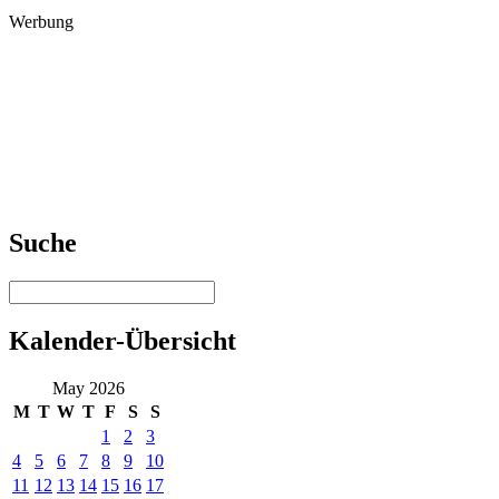
Werbung
Suche
Kalender-Übersicht
May 2026
M
T
W
T
F
S
S
1
2
3
4
5
6
7
8
9
10
11
12
13
14
15
16
17