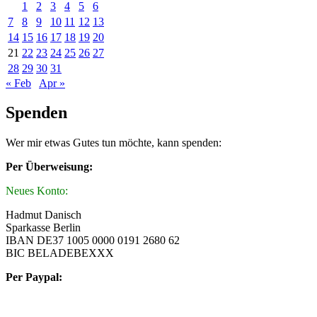
1
2
3
4
5
6
7
8
9
10
11
12
13
14
15
16
17
18
19
20
21
22
23
24
25
26
27
28
29
30
31
« Feb
Apr »
Spenden
Wer mir etwas Gutes tun möchte, kann spenden:
Per Überweisung:
Neues Konto:
Hadmut Danisch
Sparkasse Berlin
IBAN DE37 1005 0000 0191 2680 62
BIC BELADEBEXXX
Per Paypal: