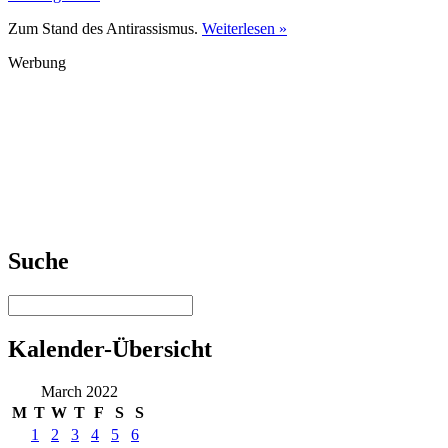
Zum Stand des Antirassismus.
Weiterlesen »
Werbung
Suche
Kalender-Übersicht
March 2022
M
T
W
T
F
S
S
1
2
3
4
5
6