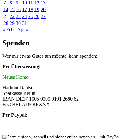
7
8
9
10
11
12
13
14
15
16
17
18
19
20
21
22
23
24
25
26
27
28
29
30
31
« Feb
Apr »
Spenden
Wer mir etwas Gutes tun möchte, kann spenden:
Per Überweisung:
Neues Konto:
Hadmut Danisch
Sparkasse Berlin
IBAN DE37 1005 0000 0191 2680 62
BIC BELADEBEXXX
Per Paypal: