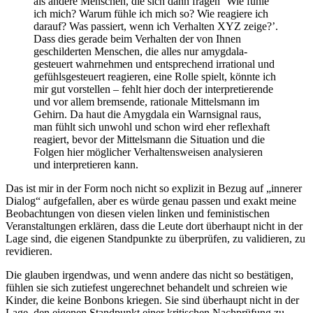
als andere Menschen, die sich dann fragen ‘Wie fühle
ich mich? Warum fühle ich mich so? Wie reagiere ich
darauf? Was passiert, wenn ich Verhalten XYZ zeige?’.
Dass dies gerade beim Verhalten der von Ihnen
geschilderten Menschen, die alles nur amygdala-
gesteuert wahrnehmen und entsprechend irrational und
gefühlsgesteuert reagieren, eine Rolle spielt, könnte ich
mir gut vorstellen – fehlt hier doch der interpretierende
und vor allem bremsende, rationale Mittelsmann im
Gehirn. Da haut die Amygdala ein Warnsignal raus,
man fühlt sich unwohl und schon wird eher reflexhaft
reagiert, bevor der Mittelsmann die Situation und die
Folgen hier möglicher Verhaltensweisen analysieren
und interpretieren kann.
Das ist mir in der Form noch nicht so explizit in Bezug auf „innerer
Dialog“ aufgefallen, aber es würde genau passen und exakt meine
Beobachtungen von diesen vielen linken und feministischen
Veranstaltungen erklären, dass die Leute dort überhaupt nicht in der
Lage sind, die eigenen Standpunkte zu überprüfen, zu validieren, zu
revidieren.
Die glauben irgendwas, und wenn andere das nicht so bestätigen,
fühlen sie sich zutiefest ungerechnet behandelt und schreien wie
Kinder, die keine Bonbons kriegen. Sie sind überhaupt nicht in der
Lage, den eigenen Standpunkt einer kritischen Nachprüfung zu