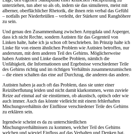
unterziehen, tun aber so als ob, indem sie das simulieren, meist mit
alberner, oberflächlicher Rhetorik, die ihnen rein verbal das Gefühl
– notfalls per Niederbrüllen – verleiht, der Stärkere und Ranghöhere
zu sein.
Und genau den Zusammenhang zwischen Amygdala und Asperger,
dass ich nicht Rechte, sondern Autisten für das Gegenteil von
Linken halte, habe ich ja schon oft beschrieben. Im Prinzip halte ich
Linke für von einem ähnlichen Problem wie Autisten betroffen, nur
andersrum, mit dem anderen Teil des Gehirns. Möglicherweise
haben Autisten und Linke dasselbe Problem, nämlich die
Unfähigkeit, die Informationen und Ergebnisse verschiedener Teile
des Gehirns richtig und im richtigen Verhältnis zusammenzumischen
– die einen schalten das eine auf Durchzug, die anderen das andere.
Autisten haben ja auch oft das Problem, dass sie unter einer
Reizüberflutung leiden und nicht damit klarkommen, wenn zuviele
Reize auf einmal auf sie einstürmen, ob akustisch, optisch oder wie
auch immer. Auch das könnte vielleicht mit einem fehlerhaften
Mischungsverhältnis der Einflüsse verschiedener Teile des Gehirns
zu erklären sein.
Irgendwie scheint es da zu unterschiedlichen
Mischungsverhältnissen zu kommen, welcher Teil des Gehirns
welchen und wieviel Einfluss auf das Verhalten und Denken hat.