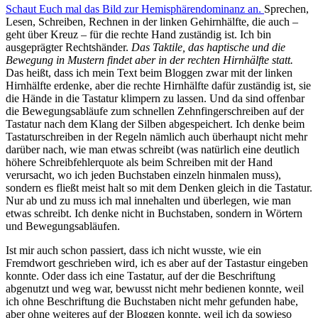
Schaut Euch mal das Bild zur Hemisphärendominanz an.
Sprechen,
Lesen, Schreiben, Rechnen in der linken Gehirnhälfte, die auch –
geht über Kreuz – für die rechte Hand zuständig ist. Ich bin
ausgeprägter Rechtshänder.
Das Taktile, das haptische und die
Bewegung in Mustern findet aber in der rechten Hirnhälfte statt.
Das heißt, dass ich mein Text beim Bloggen zwar mit der linken
Hirnhälfte erdenke, aber die rechte Hirnhälfte dafür zuständig ist, sie
die Hände in die Tastatur klimpern zu lassen. Und da sind offenbar
die Bewegungsabläufe zum schnellen Zehnfingerschreiben auf der
Tastatur nach dem Klang der Silben abgespeichert. Ich denke beim
Tastaturschreiben in der Regeln nämlich auch überhaupt nicht mehr
darüber nach, wie man etwas schreibt (was natürlich eine deutlich
höhere Schreibfehlerquote als beim Schreiben mit der Hand
verursacht, wo ich jeden Buchstaben einzeln hinmalen muss),
sondern es fließt meist halt so mit dem Denken gleich in die Tastatur.
Nur ab und zu muss ich mal innehalten und überlegen, wie man
etwas schreibt. Ich denke nicht in Buchstaben, sondern in Wörtern
und Bewegungsabläufen.
Ist mir auch schon passiert, dass ich nicht wusste, wie ein
Fremdwort geschrieben wird, ich es aber auf der Tastastur eingeben
konnte. Oder dass ich eine Tastatur, auf der die Beschriftung
abgenutzt und weg war, bewusst nicht mehr bedienen konnte, weil
ich ohne Beschriftung die Buchstaben nicht mehr gefunden habe,
aber ohne weiteres auf der Bloggen konnte, weil ich da sowieso