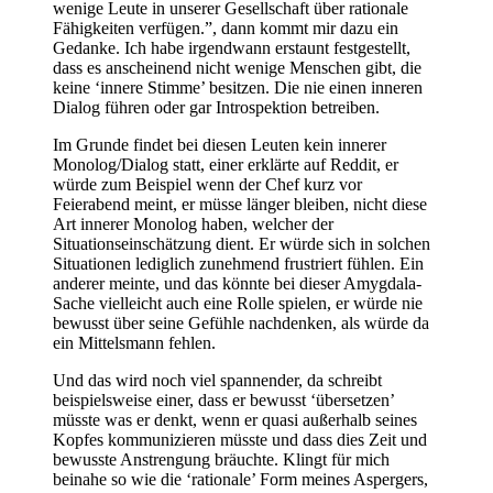
wenige Leute in unserer Gesellschaft über rationale
Fähigkeiten verfügen.”, dann kommt mir dazu ein
Gedanke. Ich habe irgendwann erstaunt festgestellt,
dass es anscheinend nicht wenige Menschen gibt, die
keine ‘innere Stimme’ besitzen. Die nie einen inneren
Dialog führen oder gar Introspektion betreiben.
Im Grunde findet bei diesen Leuten kein innerer
Monolog/Dialog statt, einer erklärte auf Reddit, er
würde zum Beispiel wenn der Chef kurz vor
Feierabend meint, er müsse länger bleiben, nicht diese
Art innerer Monolog haben, welcher der
Situationseinschätzung dient. Er würde sich in solchen
Situationen lediglich zunehmend frustriert fühlen. Ein
anderer meinte, und das könnte bei dieser Amygdala-
Sache vielleicht auch eine Rolle spielen, er würde nie
bewusst über seine Gefühle nachdenken, als würde da
ein Mittelsmann fehlen.
Und das wird noch viel spannender, da schreibt
beispielsweise einer, dass er bewusst ‘übersetzen’
müsste was er denkt, wenn er quasi außerhalb seines
Kopfes kommunizieren müsste und dass dies Zeit und
bewusste Anstrengung bräuchte. Klingt für mich
beinahe so wie die ‘rationale’ Form meines Aspergers,