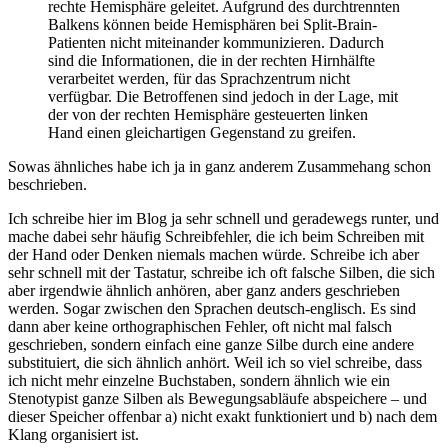
rechte Hemisphäre geleitet. Aufgrund des durchtrennten
Balkens können beide Hemisphären bei Split-Brain-
Patienten nicht miteinander kommunizieren. Dadurch
sind die Informationen, die in der rechten Hirnhälfte
verarbeitet werden, für das Sprachzentrum nicht
verfügbar. Die Betroffenen sind jedoch in der Lage, mit
der von der rechten Hemisphäre gesteuerten linken
Hand einen gleichartigen Gegenstand zu greifen.
Sowas ähnliches habe ich ja in ganz anderem Zusammehang schon
beschrieben.
Ich schreibe hier im Blog ja sehr schnell und geradewegs runter, und
mache dabei sehr häufig Schreibfehler, die ich beim Schreiben mit
der Hand oder Denken niemals machen würde. Schreibe ich aber
sehr schnell mit der Tastatur, schreibe ich oft falsche Silben, die sich
aber irgendwie ähnlich anhören, aber ganz anders geschrieben
werden. Sogar zwischen den Sprachen deutsch-englisch. Es sind
dann aber keine orthographischen Fehler, oft nicht mal falsch
geschrieben, sondern einfach eine ganze Silbe durch eine andere
substituiert, die sich ähnlich anhört. Weil ich so viel schreibe, dass
ich nicht mehr einzelne Buchstaben, sondern ähnlich wie ein
Stenotypist ganze Silben als Bewegungsabläufe abspeichere – und
dieser Speicher offenbar a) nicht exakt funktioniert und b) nach dem
Klang organisiert ist.