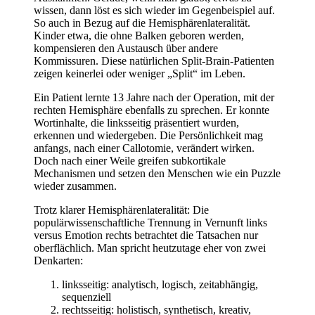
wissen, dann löst es sich wieder im Gegenbeispiel auf.
So auch in Bezug auf die Hemisphärenlateralität.
Kinder etwa, die ohne Balken geboren werden,
kompensieren den Austausch über andere
Kommissuren. Diese natürlichen Split-Brain-Patienten
zeigen keinerlei oder weniger „Split“ im Leben.
Ein Patient lernte 13 Jahre nach der Operation, mit der
rechten Hemisphäre ebenfalls zu sprechen. Er konnte
Wortinhalte, die linksseitig präsentiert wurden,
erkennen und wiedergeben. Die Persönlichkeit mag
anfangs, nach einer Callotomie, verändert wirken.
Doch nach einer Weile greifen subkortikale
Mechanismen und setzen den Menschen wie ein Puzzle
wieder zusammen.
Trotz klarer Hemisphärenlateralität: Die
populärwissenschaftliche Trennung in Vernunft links
versus Emotion rechts betrachtet die Tatsachen nur
oberflächlich. Man spricht heutzutage eher von zwei
Denkarten:
linksseitig: analytisch, logisch, zeitabhängig,
sequenziell
rechtsseitig: holistisch, synthetisch, kreativ,