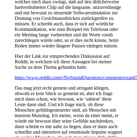
welches mich dazu zwingt, statt auf den üblicherweise
hartverdrahteten Chip auf die langsame, unzuverlässige
und nur bewusst zu steuernde Softwaresimulation zur
Deutung von Gesichtsausdrücken zurückgreifen zu
müssen. Er schreibt auch, dass er sich auf wörtliche
Kommunikation, wie zum Beispiel ein Telefonat oder
ein Meeting lange vorbereiten und die Worte vorab
zurechtlegen würde oder, so er dies nicht könne, beim
Reden immer wieder längere Pausen einlegen müsste.
Hier der Link zur entsprechenden Diskussion auf
Reddit, in welchem ich diese Aussagen bei meiner
Suche zu dem Thema gefunden habe.
https://www.reddit.com/r/NoStupidQuestions/comments/exan6
Das mag jetzt recht gemein und arrogant klingen,
obwohl es kein Stück so gemeint ist, aber ich frage
mich dann schon, wie bewusst, wie ‘sabient’ diese
Leute dann sind. Und ich frage mich, ob diese
Menschen gefühlsgesteuerter sind, als Menschen mit
innerem Monolog. Ich meine, wenn da einer meint, er
würde nie bewusst über seine Gefühle nachdenken,
dann scheint es mir nahe zu liegen, dass er dann auch
schneller und intensiver auf emotionale Impulse reagiert