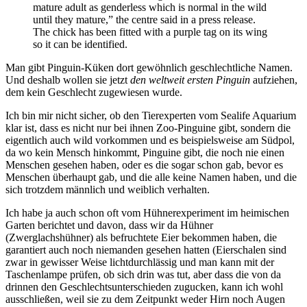
mature adult as genderless which is normal in the wild
until they mature,” the centre said in a press release.
The chick has been fitted with a purple tag on its wing
so it can be identified.
Man gibt Pinguin-Küken dort gewöhnlich geschlechtliche Namen.
Und deshalb wollen sie jetzt
den weltweit ersten Pinguin
aufziehen,
dem kein Geschlecht zugewiesen wurde.
Ich bin mir nicht sicher, ob den Tierexperten vom Sealife Aquarium
klar ist, dass es nicht nur bei ihnen Zoo-Pinguine gibt, sondern die
eigentlich auch wild vorkommen und es beispielsweise am Südpol,
da wo kein Mensch hinkommt, Pinguine gibt, die noch nie einen
Menschen gesehen haben, oder es die sogar schon gab, bevor es
Menschen überhaupt gab, und die alle keine Namen haben, und die
sich trotzdem männlich und weiblich verhalten.
Ich habe ja auch schon oft vom Hühnerexperiment im heimischen
Garten berichtet und davon, dass wir da Hühner
(Zwerglachshühner) als befruchtete Eier bekommen haben, die
garantiert auch noch niemanden gesehen hatten (Eierschalen sind
zwar in gewisser Weise lichtdurchlässig und man kann mit der
Taschenlampe prüfen, ob sich drin was tut, aber dass die von da
drinnen den Geschlechtsunterschieden zugucken, kann ich wohl
ausschließen, weil sie zu dem Zeitpunkt weder Hirn noch Augen