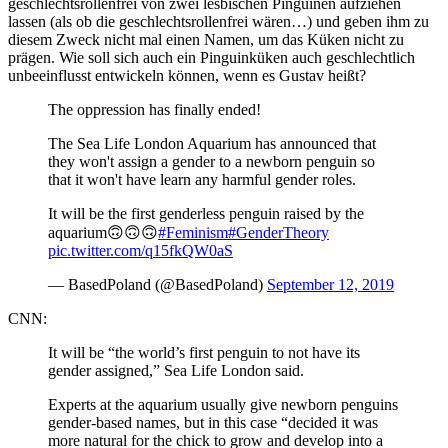
geschlechtsrollenfrei von zwei lesbischen Pinguinen aufziehen
lassen (als ob die geschlechtsrollenfrei wären…) und geben ihm zu
diesem Zweck nicht mal einen Namen, um das Küken nicht zu
prägen. Wie soll sich auch ein Pinguinküken auch geschlechtlich
unbeeinflusst entwickeln können, wenn es Gustav heißt?
The oppression has finally ended!
The Sea Life London Aquarium has announced that
they won't assign a gender to a newborn penguin so
that it won't have learn any harmful gender roles.
It will be the first genderless penguin raised by the
aquarium🙃🙃🙃
#Feminism
#GenderTheory
pic.twitter.com/q15fkQW0aS
— BasedPoland (@BasedPoland)
September 12, 2019
CNN:
It will be “the world’s first penguin to not have its
gender assigned,” Sea Life London said.
Experts at the aquarium usually give newborn penguins
gender-based names, but in this case “decided it was
more natural for the chick to grow and develop into a