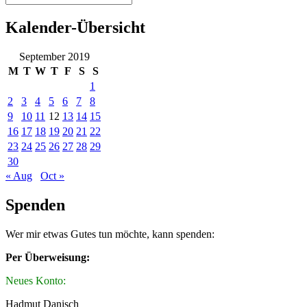
Kalender-Übersicht
September 2019
M
T
W
T
F
S
S
1
2
3
4
5
6
7
8
9
10
11
12
13
14
15
16
17
18
19
20
21
22
23
24
25
26
27
28
29
30
« Aug
Oct »
Spenden
Wer mir etwas Gutes tun möchte, kann spenden:
Per Überweisung:
Neues Konto:
Hadmut Danisch