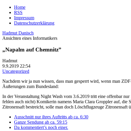
Home
RSS
Impressum
Datenschutzerklärung
Hadmut Danisch
Ansichten eines Informatikers
„Napalm auf Chemnitz”
Hadmut
9.9.2019 22:54
Uncategorized
Nachdem wir ja nun wissen, dass man gesperrt wird, wenn man ZDF-Bö
Äußerungen zum Bundesland:
In der Veranstaltung Night Wash vom 3.6.2019 tritt eine offenbar nur 
fehlen auch nicht) Komikerin namens Maria Clara Groppler auf, die 
Zitronensaft bestreicht, solle man doch Löschflugzeuge Zitronensaft
Ausschnitt nur ihres Auftritts ab ca. 6:30
Ganze Sendung ab ca. 59:15
Da kommentiert’s noch einer.