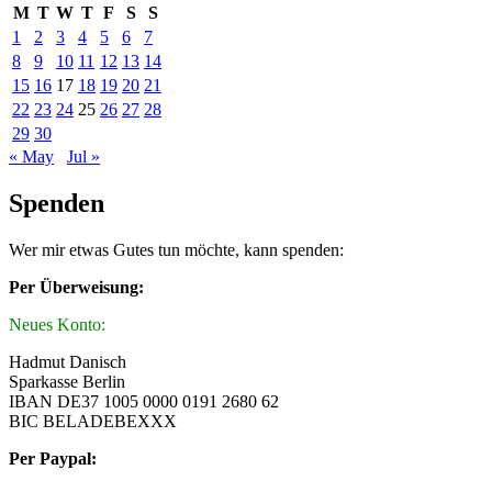
M
T
W
T
F
S
S
1
2
3
4
5
6
7
8
9
10
11
12
13
14
15
16
17
18
19
20
21
22
23
24
25
26
27
28
29
30
« May
Jul »
Spenden
Wer mir etwas Gutes tun möchte, kann spenden:
Per Überweisung:
Neues Konto:
Hadmut Danisch
Sparkasse Berlin
IBAN DE37 1005 0000 0191 2680 62
BIC BELADEBEXXX
Per Paypal: