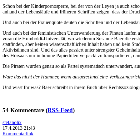
Schon bei der Kinderpornosperre, bei der von der Leyen ja auch sch
anhand der Lebensläufe und früheren Schriften zeigen, dass der Dru
Und auch bei der Frauenquote deuten die Schriften und der Lebenslau
Und auch bei der feministischen Unterwanderung der Piraten laufen al
voran die Humboldt-Universität, wo wiederum Susanne Baer die erste
stattfinden, aber keinen wissenschaftlichen Inhalt haben und kein 
Aktivistinnen sind. Und das alles passiert unter strengster Geheimh
des Hörsaals nur in braune Papiertüten verpackt zu transportieren, da
Die Piraten wurden genau so als Partei systematisch unterwandert, a
Wäre das nicht der Hammer, wenn ausgerechnet eine Verfassungsricht
Und wisst Ihr was? Baer schreibt in ihrem Buch über Rechtssoziolog
54 Kommentare (
RSS-Feed
)
stefanolix
17.4.2013 21:43
Kommentarlink