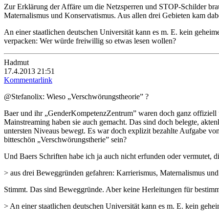
Zur Erklärung der Affäre um die Netzsperren und STOP-Schilder bra
Maternalismus und Konservatismus. Aus allen drei Gebieten kam da
An einer staatlichen deutschen Universität kann es m. E. kein geheim
verpacken: Wer würde freiwillig so etwas lesen wollen?
Hadmut
17.4.2013 21:51
Kommentarlink
@Stefanolix: Wieso „Verschwörungstheorie” ?
Baer und ihr „GenderKompetenzZentrum” waren doch ganz offiziell un
Mainstreaming haben sie auch gemacht. Das sind doch belegte, aktenku
untersten Niveaus bewegt. Es war doch explizit bezahlte Aufgabe v
bitteschön „Verschwörungstherie” sein?
Und Baers Schriften habe ich ja auch nicht erfunden oder vermutet, die
> aus drei Beweggründen gefahren: Karrierismus, Maternalismus und
Stimmt. Das sind Beweggründe. Aber keine Herleitungen für bestimmt
> An einer staatlichen deutschen Universität kann es m. E. kein geh