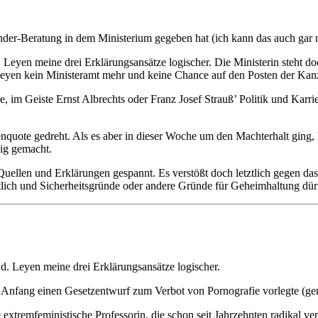
der-Beratung in dem Ministerium gegeben hat (ich kann das auch gar ni
eyen meine drei Erklärungsansätze logischer. Die Ministerin steht doch
 Leyen kein Ministeramt mehr und keine Chance auf den Posten der Kanz
re, im Geiste Ernst Albrechts oder Franz Josef Strauß’ Politik und Kar
enquote gedreht. Als es aber in dieser Woche um den Machterhalt ging,
dig gemacht.
se Quellen und Erklärungen gespannt. Es verstößt doch letztlich gegen
tlich und Sicherheitsgründe oder andere Gründe für Geheimhaltung dür
d. Leyen meine drei Erklärungsansätze logischer.
 Anfang einen Gesetzentwurf zum Verbot von Pornografie vorlegte (gena
tremfeministische Professorin, die schon seit Jahrzehnten radikal ver