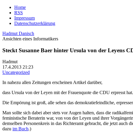
Home
RSS
Impressum
Datenschutzerklärung
Hadmut Danisch
Ansichten eines Informatikers
Steckt Susanne Baer hinter Ursula von der Leyens 
Hadmut
17.4.2013 21:23
Uncategorized
In nahezu allen Zeitungen erscheinen Artikel darüber,
dass Ursula von der Leyen mit der Frauenquote die CDU erpresst hat
Die Empörung ist groß, alle sehen das demokratiefeindliche, erpress
Man sollte sich dabei aber stets vor Augen halten, dass die radikalfe
feministische Beraterin war, von von der Leyen und ihrer Vorgängeri
demselben Personenkreis in das Richteramt gebracht, die jetzt auch d
dazu
im Buch
.)