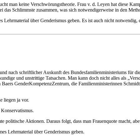
ucht man keine Verschwörungstheorie. Frau v. d. Leyen hat diese Kam
bei das Schlimmste zusammen, was sich notwendigerweise in den Metho
es Lehrmaterial über Genderismus geben. Es ist auch nicht notwendig, 
d nach schriftlicher Auskunft des Bundesfamilienministeriums für di
ndige und unstrittige Tatsachen. Man kann doch nicht alles als „Versc
on Baers GenderKompetenzZentrum, die Familienministerinnen Schmidt 
 liegen ja vor.
 Konservatismus.
e politische Aktionen. Daraus folgt, dass man Frauenquote macht, abe
eimes Lehrmaterial über Genderismus geben.