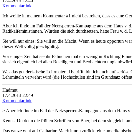
17.4.2013 22:40
Kommentarlink
Ich wollte in meinem Kommentar #1 nicht bestreiten, dass es eine Gen
Aber ich finde im Fall der Netzsperren-Kampagne aus dem Haus v. d. L
Radikalfeministinnen. Würden die sich durchsetzen, hätte Frau v. d.
Sie will nur eines: Sie will an die Macht. Wenn es heute opportun wä
dieser Welt völlig gleichgültig.
Vor einiger Zeit hat sie ihr Fähnchen mal ein wenig in Richtung Frau
sie sich eigentlich bei allen Beteiligten und Beobachtern unglaubwür
Was das genderistische Lehrmaterial betrifft, bin ich auch auf seriö
Lehrmitteln verwehrt wird (die Hochschulen sind im Grundsatz öffen
Hadmut
17.4.2013 22:49
Kommentarlink
> Aber ich finde im Fall der Netzsperren-Kampagne aus dem Haus v. 
Kennst Du denn die frühen Schriften von Baer, bei dem sie gleich am
Das ganze geht auf Catharine MacKinnon zurück, eine amerikanische ex