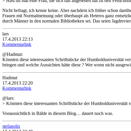
> Hast du mal eine Frau, die sich das angesehen hat zu den Femi-Bibl
Nicht befragt, ich kenne keine. Aber nachdem ich früher schon darübe
Frauen mit Normalmeinung oder überhaupt als Heteros ganz entsetzlic
durch Männer in den normalen Bibliotheken sei. Das seien Jagdrevier
lars
17.4.2013 22:13
Kommentarlink
@Hadmut:
Könnten diese interessanten Schriftstücke der Humbolduniversität ve
bringen und welche Aussichten hätte diese ? Wer wenn nicht ausgewi
Hadmut
17.4.2013 22:20
Kommentarlink
@lars:
> Könnten diese interessanten Schriftstücke der Humbolduniversität v
Voraussichtlich in Bälde in diesem Blog… dauert noch was.
stefanolix