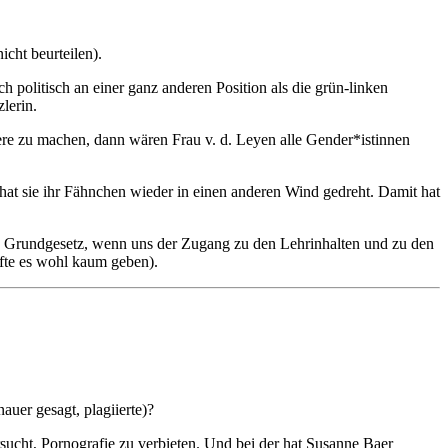
cht beurteilen).
 politisch an einer ganz anderen Position als die grün-linken
lerin.
riere zu machen, dann wären Frau v. d. Leyen alle Gender*istinnen
 hat sie ihr Fähnchen wieder in einen anderen Wind gedreht. Damit hat
 das Grundgesetz, wenn uns der Zugang zu den Lehrinhalten und zu den
fte es wohl kaum geben).
uer gesagt, plagiierte)?
sucht, Pornografie zu verbieten. Und bei der hat Susanne Baer