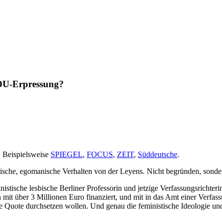
CDU-Erpressung?
. Beispielsweise
SPIEGEL
,
FOCUS
,
ZEIT
,
Süddeutsche
.
erische, egomanische Verhalten von der Leyens. Nicht begründen, sonde
ministische lesbische Berliner Professorin und jetzige Verfassungsricht
n mit über 3 Millionen Euro finanziert, und mit in das Amt einer Verf
ie Quote durchsetzen wollen. Und genau die feministische Ideologie und 