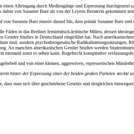
on einen Alleingang durch Mediengänge und Erpressung durchgesetzt un
ck dahin von Susanne Baer als von der Leyens Beraterin gekommen sei
f von Susanne Baer massiv darauf hin, dass primär Susanne Baer und ni
le Fäden in das Berliner feministisch-lesbische Milieu, dessen ideolog
n Gender Studies in Deutschland eingeführt hat. Nach amerikanischem
Studium sind, sondern psychotherapeutische Radikalisierungssitzungen
altung. An manchen amerikanischen Gender Studies werden Studentinnen
mit niemand sonst es sehen kann. Regelrecht konspirative verfassungsfei
usgehebelt und von einer kleinen, aggressiven, erpresserischen Minder
erin hinter der Erpressung einer der beiden großen Parteien steckte 
ie, dass man sich über geschriebene Gesetze und dergleichen hinwegs