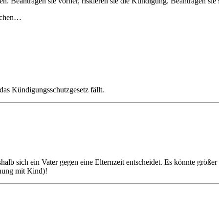
n. Beantragen sie vorher, riskieren sie die Kündigung. Beantragen sie s
machen…
das Kündigungsschutzgesetz fällt.
alb sich ein Vater gegen eine Elternzeit entscheidet. Es könnte größer 
hung mit Kind)!