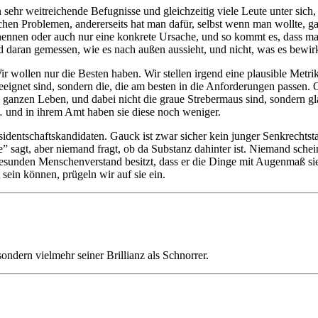
ehr weitreichende Befugnisse und gleichzeitig viele Leute unter sich,
chen Problemen, andererseits hat man dafür, selbst wenn man wollte, g
u benennen oder auch nur eine konkrete Ursache, und so kommt es, das
d daran gemessen, wie es nach außen aussieht, und nicht, was es bewir
r wollen nur die Besten haben. Wir stellen irgend eine plausible Metri
ignet sind, sondern die, die am besten in die Anforderungen passen. O
 ganzen Leben, und dabei nicht die graue Strebermaus sind, sondern gl
… und in ihrem Amt haben sie diese noch weniger.
dentschaftskandidaten. Gauck ist zwar sicher kein junger Senkrechtsta
e” sagt, aber niemand fragt, ob da Substanz dahinter ist. Niemand schei
 gesunden Menschenverstand besitzt, dass er die Dinge mit Augenmaß sie
sein können, prügeln wir auf sie ein.
ondern vielmehr seiner Brillianz als Schnorrer.