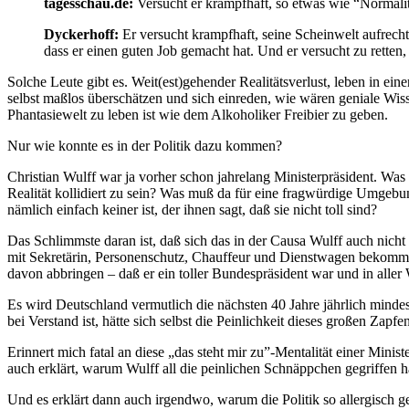
tagesschau.de:
Versucht er krampfhaft, so etwas wie “Normalit
Dyckerhoff:
Er versucht krampfhaft, seine Scheinwelt aufrecht
dass er einen guten Job gemacht hat. Und er versucht zu retten, 
Solche Leute gibt es. Weit(est)gehender Realitätsverlust, leben in ein
selbst maßlos überschätzen und sich einreden, wie wären geniale Wissen
Phantasiewelt zu leben ist wie dem Alkoholiker Freibier zu geben.
Nur wie konnte es in der Politik dazu kommen?
Christian Wulff war ja vorher schon jahrelang Ministerpräsident. Was 
Realität kollidiert zu sein? Was muß da für eine fragwürdige Umgebung
nämlich einfach keiner ist, der ihnen sagt, daß sie nicht toll sind?
Das Schlimmste daran ist, daß sich das in der Causa Wulff auch nicht
mit Sekretärin, Personenschutz, Chauffeur und Dienstwagen bekommt
davon abbringen – daß er ein toller Bundespräsident war und in aller 
Es wird Deutschland vermutlich die nächsten 40 Jahre jährlich mindest
bei Verstand ist, hätte sich selbst die Peinlichkeit dieses großen Zap
Erinnert mich fatal an diese „das steht mir zu”-Mentalität einer Mini
auch erklärt, warum Wulff all die peinlichen Schnäppchen gegriffen h
Und es erklärt dann auch irgendwo, warum die Politik so allergisch geg