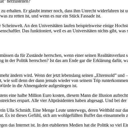
ät” herzustellen?
 zu erhalten. Er glaubt immer noch, dass ihm Unrecht widerfahren ist 
was zu retten ist, und wenn es nur ein Stück Fassade ist.
er Scheinwelt. An den Universitäten laufen beispielsweise einige Hochst
schaftler. Das funktioniert, weil es an Universitäten nichts gibt, was 
müssen da für Zustände herrschen, wenn einer seinen Realitätsverlust s
 in der Politik herrschen? Ist das am Ende gar die Erklärung dafür, war
 mehr ändern wird. Wenn der jetzt lebenslang seinen „Ehrensold” und –
, wie soll denn der dann jemals wieder von seinem Trip runterkommen
Würde in die Ahnengalerie aufgestiegen ist.
ens eine halbe Million Euro kosten, diesem Mann die Illusion aufrechtz
fenstreiches erspart. Alle vier Altpräsidenten haben abgesagt. Und bei 
sterin Ulla Schmidt. Eine Menge Leute unterwegs, deren Weltbild nur dar
at. Es ist dieses Gefühl, sich am wohlgefüllten Buffet das einsammeln 
en das Internet ist. In den etablierten Medien hat die Politik so viel 