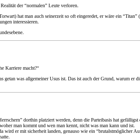
ealität der “normalen” Leute verloren.
t) hat man auch seinerzeit so oft eingeredet, er wäre ein “Titan” (e
ungen interessieren.
Bundesebene.
che Karriere macht?“
das getan was allgemeiner Usus ist. Das ist auch der Grund, warum er di
Herrschern” dorthin platziert werden, denn die Parteibasis hat gefälligs
 woher man kommt und wen man kennt, nicht was man kann und ist.
 wird er mit sicherheit landen, genauso wie ein “brutalstmöglicher Aufk
atte.