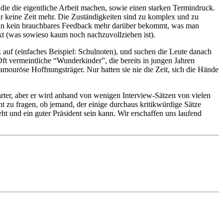
 die die eigentliche Arbeit machen, sowie einen starken Termindruck.
ar keine Zeit mehr. Die Zuständigkeiten sind zu komplex und zu
s man kein brauchbares Feedback mehr darüber bekommt, was man
kt (was sowieso kaum noch nachzuvollziehen ist).
k auf (einfaches Beispiel: Schulnoten), und suchen die Leute danach
ft vermeintliche “Wunderkinder”, die bereits in jungen Jahren
amouröse Hoffnungsträger. Nur hatten sie nie die Zeit, sich die Hände
rter, aber er wird anhand von wenigen Interview-Sätzen von vielen
nt zu fragen, ob jemand, der einige durchaus kritikwürdige Sätze
ht und ein guter Präsident sein kann. Wir erschaffen uns laufend