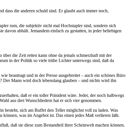
und dass die anderen schuld sind. Er glaubt auch immer noch,
apler rum, die subjektiv nicht mal Hochstapler sind, sondern sich
sie davon abhält. Jemandem einfach zu gestatten, in jeder beliebigen
o über die Zeit retten kann ohne da jemals schmerzhaft mit der
um in der Politik so viele trübe Lichter unterwegs sind, daß da
 wie beantragt und in der Presse ausgebreitet – auch ein schönes Büro
? Der Mann wird doch lebenslang glauben – und nichts wird ihn
uerhalten, daß er ein toller Präsident wäre. Jeder, der noch halbwegs
der Wahl aus drei Wunschliedern hat er sich vier genommen.
in besteht, sich am Buffet den Teller möglichst voll zu laden. Was
zu können, was im Angebot ist. Das einen jedes Maß verlieren läßt.
Einfluß, daß sie diese zum Bestandteil ihrer Scheinwelt machen können.