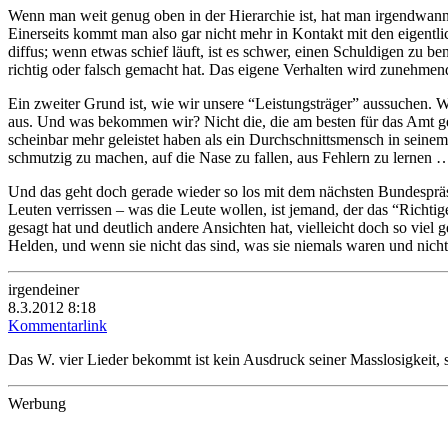
Wenn man weit genug oben in der Hierarchie ist, hat man irgendwann s
Einerseits kommt man also gar nicht mehr in Kontakt mit den eigentli
diffus; wenn etwas schief läuft, ist es schwer, einen Schuldigen z
richtig oder falsch gemacht hat. Das eigene Verhalten wird zunehmen
Ein zweiter Grund ist, wie wir unsere “Leistungsträger” aussuchen. Wi
aus. Und was bekommen wir? Nicht die, die am besten für das Amt gee
scheinbar mehr geleistet haben als ein Durchschnittsmensch in seinem
schmutzig zu machen, auf die Nase zu fallen, aus Fehlern zu lernen 
Und das geht doch gerade wieder so los mit dem nächsten Bundespräsi
Leuten verrissen – was die Leute wollen, ist jemand, der das “Richtig
gesagt hat und deutlich andere Ansichten hat, vielleicht doch so viel
Helden, und wenn sie nicht das sind, was sie niemals waren und nicht 
irgendeiner
8.3.2012 8:18
Kommentarlink
Das W. vier Lieder bekommt ist kein Ausdruck seiner Masslosigkeit, s
Werbung