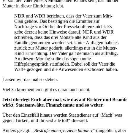
Er soll der Vater eines 3 Monate alten Kindes sein, das mit der
Mutter in dieser Einrichtung lebt.
NDR und WDR berichten, dass der Vater zum Miri-
Clan gehöre. Das bestätigten die Ermittler auf
Nachfrage vor Ort bei der Pressekonferenz nicht. Es
gebe derzeit keine Hinweise darauf. NDR und WDR
schreiben, dass das drei Monate alte Kind aus der
Familie genommen worden sei. Unter Auflagen habe es
zurück zur Mutter gedurft, allerdings nur in die Mutter-
Kind-Einrichtung. Der Vater galt demnach als auffällig.
An diesem Montag sollte das sogenannte
Hilfeplangespräch stattfinden. Dabei soll der Vater die
Waffe gezogen und die Anwesenden erschossen haben.
Lassen wir das mal so stehen.
Viel zu kommentieren gibt es daran auch nicht.
Jetzt überlegt Euch aber mal, wie das auf Richter und Beamte
wirkt, Staatsanwälte, Finanzbeamte und so weiter.
Über den Einzelfall hinaus werden Staatsdiener auf „Mach’ was
gegen Türken, und Ihr seid alle tot!“ dressiert.
Anders gesagt:
„Bestrafe einen, erziehe hundert“
(angeblich, aber