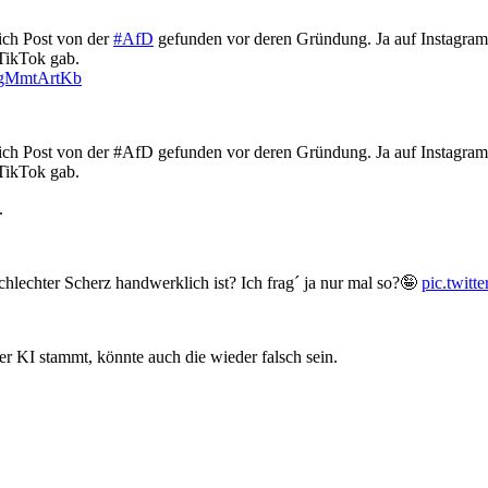
lich Post von der
#AfD
gefunden vor deren Gründung. Ja auf Instagram 
TikTok gab.
/VgMmtArtKb
h Post von der #AfD gefunden vor deren Gründung. Ja auf Instagram 
TikTok gab.
.
chlechter Scherz handwerklich ist? Ich frag´ ja nur mal so?🤪
pic.twit
 KI stammt, könnte auch die wieder falsch sein.