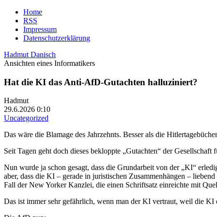
Home
RSS
Impressum
Datenschutzerklärung
Hadmut Danisch
Ansichten eines Informatikers
Hat die KI das Anti-AfD-Gutachten halluziniert?
Hadmut
29.6.2026 0:10
Uncategorized
Das wäre die Blamage des Jahrzehnts. Besser als die Hitlertagebücher
Seit Tagen geht doch dieses bekloppte „Gutachten“ der Gesellschaft 
Nun wurde ja schon gesagt, dass die Grundarbeit von der „KI“ erledi
aber, dass die KI – gerade in juristischen Zusammenhängen – liebend g
Fall der New Yorker Kanzlei, die einen Schriftsatz einreichte mit Quel
Das ist immer sehr gefährlich, wenn man der KI vertraut, weil die KI