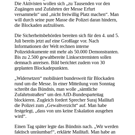
Die Aktivisten wollen sich „zu Tausenden vor den
Zugängen und Zufahrten der Messe Erfurt
versammeln“ und „nicht freiwillig Platz machen“. Man
will durch seine pure Masse die Polizei daran hindern,
die Blockaden aufzulösen.
Die Sicherheitsbehörden bereiten sich für den 4. und 5.
Juli bereits jetzt auf eine Großlage vor. Nach
Informationen der Welt rechnen interne
Polizeidokumente mit mehr als 50.000 Demonstranten.
Bis zu 2.500 gewaltbereite Linksextremisten sollen
demnach anreisen. Bild berichtet zudem von 30
geplanten Blockadepunkten.
„Widersetzen“ mobilisiert bundesweit für Blockaden
rund um die Messe. In einer Mitteilung vom Sonntag
schreibt das Bündnis, man wolle „sämtliche
Zufahrtsstraßen“ um den AfD-Bundesparteitag
blockieren. Zugleich fordert Sprecher Suraj Mailitafi
die Polizei zum „Gewaltverzicht“ auf. Man habe
festgelegt, „dass von uns keine Eskalation ausgehen
wird“.
Einen Tag später legte das Bündnis nach. „Wir werden
faktisch unräumbar!“, erklärte Mailitafi. Man habe an