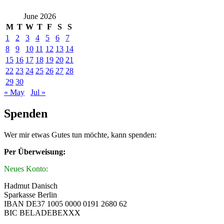
June 2026
M
T
W
T
F
S
S
1
2
3
4
5
6
7
8
9
10
11
12
13
14
15
16
17
18
19
20
21
22
23
24
25
26
27
28
29
30
« May
Jul »
Spenden
Wer mir etwas Gutes tun möchte, kann spenden:
Per Überweisung:
Neues Konto:
Hadmut Danisch
Sparkasse Berlin
IBAN DE37 1005 0000 0191 2680 62
BIC BELADEBEXXX