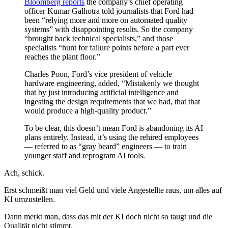
Bloomberg reports
the company’s chief operating
officer Kumar Galhotra told journalists that Ford had
been “relying more and more on automated quality
systems” with disappointing results. So the company
“brought back technical specialists,” and those
specialists “hunt for failure points before a part ever
reaches the plant floor.”
Charles Poon, Ford’s vice president of vehicle
hardware engineering, added, “Mistakenly we thought
that by just introducing artificial intelligence and
ingesting the design requirements that we had, that that
would produce a high-quality product.”
To be clear, this doesn’t mean Ford is abandoning its AI
plans entirely. Instead, it’s using the rehired employees
— referred to as “gray beard” engineers — to train
younger staff and reprogram AI tools.
Ach, schick.
Erst schmeißt man viel Geld und viele Angestellte raus, um alles auf
KI umzustellen.
Dann merkt man, dass das mit der KI doch nicht so taugt und die
Qualität nicht stimmt.