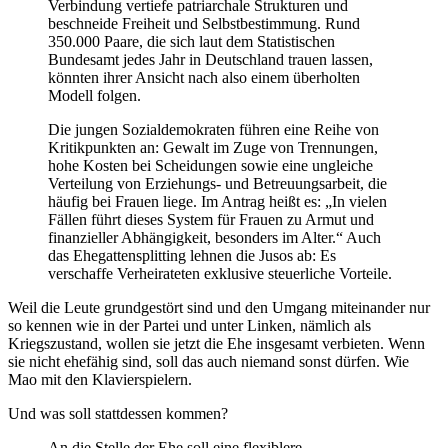
Verbindung vertiefe patriarchale Strukturen und
beschneide Freiheit und Selbstbestimmung. Rund
350.000 Paare, die sich laut dem Statistischen
Bundesamt jedes Jahr in Deutschland trauen lassen,
könnten ihrer Ansicht nach also einem überholten
Modell folgen.
Die jungen Sozialdemokraten führen eine Reihe von
Kritikpunkten an: Gewalt im Zuge von Trennungen,
hohe Kosten bei Scheidungen sowie eine ungleiche
Verteilung von Erziehungs- und Betreuungsarbeit, die
häufig bei Frauen liege. Im Antrag heißt es: „In vielen
Fällen führt dieses System für Frauen zu Armut und
finanzieller Abhängigkeit, besonders im Alter.“ Auch
das Ehegattensplitting lehnen die Jusos ab: Es
verschaffe Verheirateten exklusive steuerliche Vorteile.
Weil die Leute grundgestört sind und den Umgang miteinander nur
so kennen wie in der Partei und unter Linken, nämlich als
Kriegszustand, wollen sie jetzt die Ehe insgesamt verbieten. Wenn
sie nicht ehefähig sind, soll das auch niemand sonst dürfen. Wie
Mao mit den Klavierspielern.
Und was soll stattdessen kommen?
An die Stelle der Ehe soll eine flexiblere