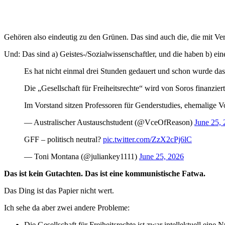
Gehören also eindeutig zu den Grünen. Das sind auch die, die mit Ve
Und: Das sind a) Geistes-/Sozialwissenschaftler, und die haben b) 
Es hat nicht einmal drei Stunden gedauert und schon wurde das 
Die „Gesellschaft für Freiheitsrechte“ wird von Soros finanziert
Im Vorstand sitzen Professoren für Genderstudies, ehemalige V
— Australischer Austauschstudent (@VceOfReason)
June 25,
GFF – politisch neutral?
pic.twitter.com/ZzX2cPj6lC
— Toni Montana (@juliankey1111)
June 25, 2026
Das ist kein Gutachten. Das ist eine kommunistische Fatwa.
Das Ding ist das Papier nicht wert.
Ich sehe da aber zwei andere Probleme:
Die Gesellschaft für Freiheitsrechte ist zwar intellektuell ein