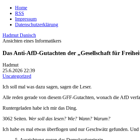
Home
RSS
Impressum
Datenschutzerklärung
Hadmut Danisch
Ansichten eines Informatikers
Das Anti-AfD-Gutachten der „Gesellschaft für Freihei
Hadmut
25.6.2026 22:39
Uncategorized
Ich soll mal was dazu sagen, sagen die Leser.
Alle reden gerade von diesem GFF-Gutachten, wonach die AfD verfassu
Runtergeladen habe ich mir das Ding.
3062 Seiten.
Wer soll das lesen? Wie? Wann? Warum?
Ich habe es mal etwas überflogen und nur Geschwätz gefunden. Und Fe
5. Ausrichtung gegen das Demokratieprinzip