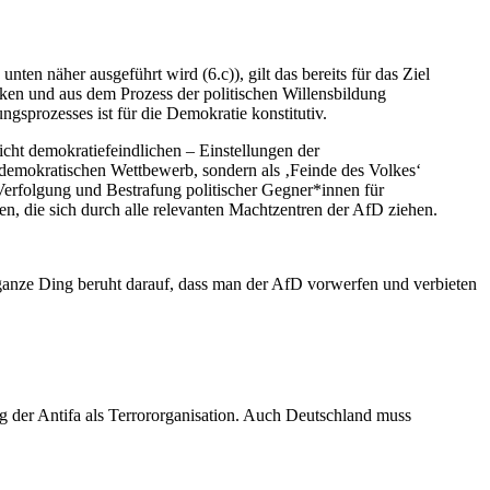
n näher ausgeführt wird (6.c)), gilt das bereits für das Ziel
cken und aus dem Prozess der politischen Willensbildung
ngsprozesses ist für die Demokratie konstitutiv.
icht demokratiefeindlichen – Einstellungen der
 demokratischen Wettbewerb, sondern als ‚Feinde des Volkes‘
n Verfolgung und Bestrafung politischer Gegner*innen für
gen, die sich durch alle relevanten Machtzentren der AfD ziehen.
s ganze Ding beruht darauf, dass man der AfD vorwerfen und verbieten
g der Antifa als Terrororganisation. Auch Deutschland muss