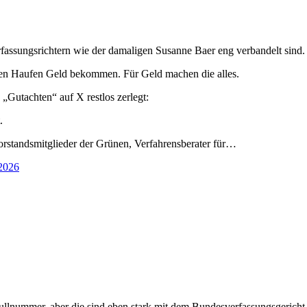
rfassungsrichtern wie der damaligen Susanne Baer eng verbandelt sind.
einen Haufen Geld bekommen. Für Geld machen die alles.
„Gutachten“ auf X restlos zerlegt:
.
orstandsmitglieder der Grünen, Verfahrensberater für…
 2026
e Nullnummer, aber die sind eben stark mit dem Bundesverfassungsgericht 