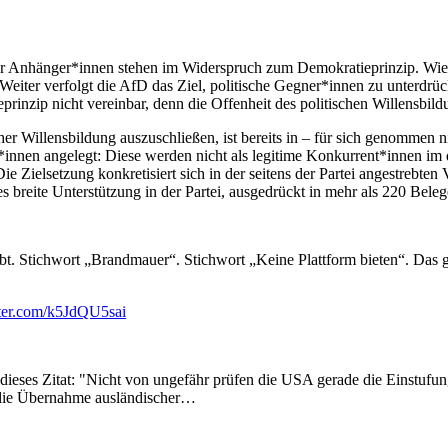
r Anhänger*innen stehen im Widerspruch zum Demokratieprinzip. Wie unte
Weiter verfolgt die AfD das Ziel, politische Gegner*innen zu unterdrü
rinzip nicht vereinbar, denn die Offenheit des politischen Willensbildu
her Willensbildung auszuschließen, ist bereits in – für sich genommen n
innen angelegt: Diese werden nicht als legitime Konkurrent*innen im
Die Zielsetzung konkretisiert sich in der seitens der Partei angestrebte
es breite Unterstützung in der Partei, ausgedrückt in mehr als 220 Bele
reibt. Stichwort „Brandmauer“. Stichwort „Keine Plattform bieten“. Da
tter.com/k5JdQU5sai
dieses Zitat: "Nicht von ungefähr prüfen die USA gerade die Einstufun
d die Übernahme ausländischer…