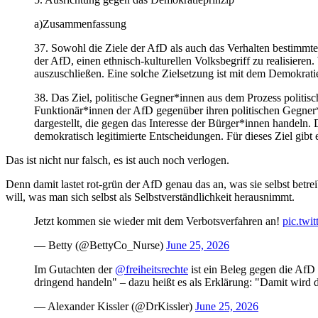
a)Zusammenfassung
37. Sowohl die Ziele der AfD als auch das Verhalten bestimmte
der AfD, einen ethnisch-kulturellen Volksbegriff zu realisieren.
auszuschließen.
Eine solche Zielsetzung ist mit dem Demokratiep
38.
Das Ziel, politische Gegner*innen aus dem Prozess politisc
Funktionär*innen der AfD gegenüber ihren politischen Gegner*
dargestellt, die gegen das Interesse der Bürger*innen handeln. 
demokratisch legitimierte Entscheidungen.
Für dieses Ziel gibt 
Das ist nicht nur falsch, es ist auch noch verlogen.
Denn damit lastet rot-grün der AfD genau das an, was sie selbst bet
will, was man sich selbst als Selbstverständlichkeit herausnimmt.
Jetzt kommen sie wieder mit dem Verbotsverfahren an!
pic.twi
— Betty (@BettyCo_Nurse)
June 25, 2026
Im Gutachten der
@freiheitsrechte
ist ein Beleg gegen die AfD 
dringend handeln" – dazu heißt es als Erklärung: "Damit wir
— Alexander Kissler (@DrKissler)
June 25, 2026