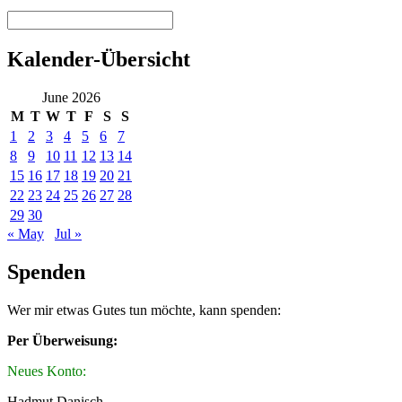
Kalender-Übersicht
June 2026
M
T
W
T
F
S
S
1
2
3
4
5
6
7
8
9
10
11
12
13
14
15
16
17
18
19
20
21
22
23
24
25
26
27
28
29
30
« May
Jul »
Spenden
Wer mir etwas Gutes tun möchte, kann spenden:
Per Überweisung:
Neues Konto:
Hadmut Danisch