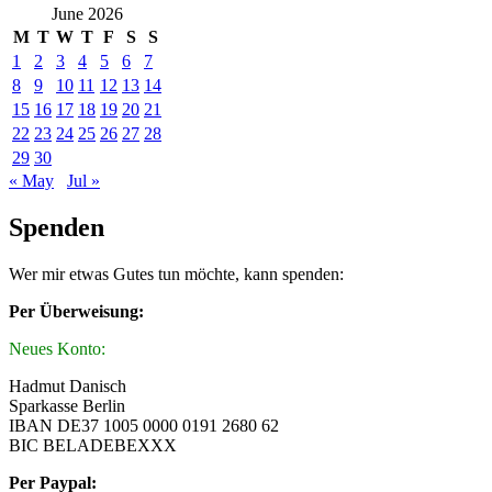
June 2026
M
T
W
T
F
S
S
1
2
3
4
5
6
7
8
9
10
11
12
13
14
15
16
17
18
19
20
21
22
23
24
25
26
27
28
29
30
« May
Jul »
Spenden
Wer mir etwas Gutes tun möchte, kann spenden:
Per Überweisung:
Neues Konto:
Hadmut Danisch
Sparkasse Berlin
IBAN DE37 1005 0000 0191 2680 62
BIC BELADEBEXXX
Per Paypal: