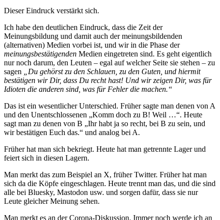
Dieser Eindruck verstärkt sich.
Ich habe den deutlichen Eindruck, dass die Zeit der
Meinungsbildung und damit auch der meinungsbildenden
(alternativen) Medien vorbei ist, und wir in die Phase der
meinungsbestätigenden
Medien eingetreten sind. Es geht eigentlich
nur noch darum, den Leuten – egal auf welcher Seite sie stehen – zu
sagen
„Du gehörst zu den Schlauen, zu den Guten, und hiermit
bestätigen wir Dir, dass Du recht hast! Und wir zeigen Dir, was für
Idioten die anderen sind, was für Fehler die machen.“
Das ist ein wesentlicher Unterschied. Früher sagte man denen von A
und den Unentschlossenen „Komm doch zu B! Weil …“. Heute
sagt man zu denen von B „Ihr habt ja so recht, bei B zu sein, und
wir bestätigen Euch das.“ und analog bei A.
Früher hat man sich bekriegt. Heute hat man getrennte Lager und
feiert sich in diesen Lagern.
Man merkt das zum Beispiel an X, früher Twitter. Früher hat man
sich da die Köpfe eingeschlagen. Heute trennt man das, und die sind
alle bei Bluesky, Mastodon usw. und sorgen dafür, dass sie nur
Leute gleicher Meinung sehen.
Man merkt es an der Corona-Diskussion. Immer noch werde ich an