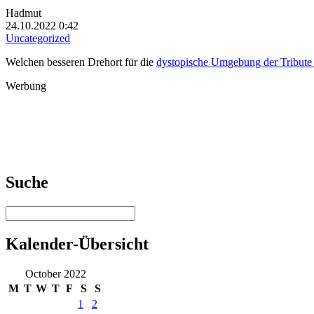
Hadmut
24.10.2022 0:42
Uncategorized
Welchen besseren Drehort für die
dystopische Umgebung der Tribute 
Werbung
Suche
Kalender-Übersicht
October 2022
M
T
W
T
F
S
S
1
2