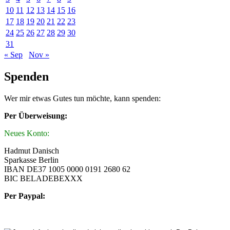
10
11
12
13
14
15
16
17
18
19
20
21
22
23
24
25
26
27
28
29
30
31
« Sep
Nov »
Spenden
Wer mir etwas Gutes tun möchte, kann spenden:
Per Überweisung:
Neues Konto:
Hadmut Danisch
Sparkasse Berlin
IBAN DE37 1005 0000 0191 2680 62
BIC BELADEBEXXX
Per Paypal: