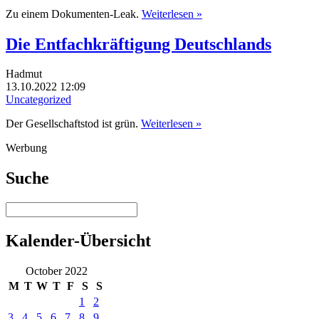
Zu einem Dokumenten-Leak.
Weiterlesen »
Die Entfachkräftigung Deutschlands
Hadmut
13.10.2022 12:09
Uncategorized
Der Gesellschaftstod ist grün.
Weiterlesen »
Werbung
Suche
Kalender-Übersicht
October 2022
M
T
W
T
F
S
S
1
2
3
4
5
6
7
8
9