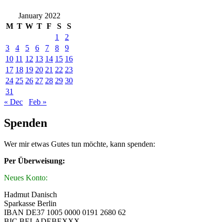
January 2022
M
T
W
T
F
S
S
1
2
3
4
5
6
7
8
9
10
11
12
13
14
15
16
17
18
19
20
21
22
23
24
25
26
27
28
29
30
31
« Dec
Feb »
Spenden
Wer mir etwas Gutes tun möchte, kann spenden:
Per Überweisung:
Neues Konto:
Hadmut Danisch
Sparkasse Berlin
IBAN DE37 1005 0000 0191 2680 62
BIC BELADEBEXXX