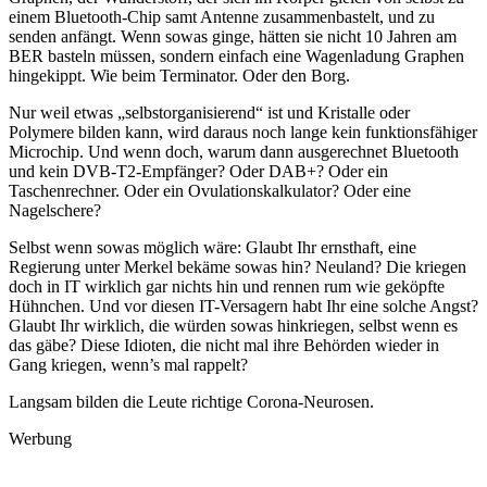
einem Bluetooth-Chip samt Antenne zusammenbastelt, und zu
senden anfängt. Wenn sowas ginge, hätten sie nicht 10 Jahren am
BER basteln müssen, sondern einfach eine Wagenladung Graphen
hingekippt. Wie beim Terminator. Oder den Borg.
Nur weil etwas „selbstorganisierend“ ist und Kristalle oder
Polymere bilden kann, wird daraus noch lange kein funktionsfähiger
Microchip. Und wenn doch, warum dann ausgerechnet Bluetooth
und kein DVB-T2-Empfänger? Oder DAB+? Oder ein
Taschenrechner. Oder ein Ovulationskalkulator? Oder eine
Nagelschere?
Selbst wenn sowas möglich wäre: Glaubt Ihr ernsthaft, eine
Regierung unter Merkel bekäme sowas hin? Neuland? Die kriegen
doch in IT wirklich gar nichts hin und rennen rum wie geköpfte
Hühnchen. Und vor diesen IT-Versagern habt Ihr eine solche Angst?
Glaubt Ihr wirklich, die würden sowas hinkriegen, selbst wenn es
das gäbe? Diese Idioten, die nicht mal ihre Behörden wieder in
Gang kriegen, wenn’s mal rappelt?
Langsam bilden die Leute richtige Corona-Neurosen.
Werbung