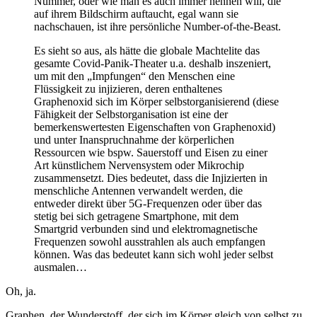
Nummer, oder wie man es auch immer nennen will, die
auf ihrem Bildschirm auftaucht, egal wann sie
nachschauen, ist ihre persönliche Number-of-the-Beast.
Es sieht so aus, als hätte die globale Machtelite das
gesamte Covid-Panik-Theater u.a. deshalb inszeniert,
um mit den „Impfungen“ den Menschen eine
Flüssigkeit zu injizieren, deren enthaltenes
Graphenoxid sich im Körper selbstorganisierend (diese
Fähigkeit der Selbstorganisation ist eine der
bemerkenswertesten Eigenschaften von Graphenoxid)
und unter Inanspruchnahme der körperlichen
Ressourcen wie bspw. Sauerstoff und Eisen zu einer
Art künstlichem Nervensystem oder Mikrochip
zusammensetzt. Dies bedeutet, dass die Injizierten in
menschliche Antennen verwandelt werden, die
entweder direkt über 5G-Frequenzen oder über das
stetig bei sich getragene Smartphone, mit dem
Smartgrid verbunden sind und elektromagnetische
Frequenzen sowohl ausstrahlen als auch empfangen
können. Was das bedeutet kann sich wohl jeder selbst
ausmalen…
Oh, ja.
Graphen, der Wunderstoff, der sich im Körper gleich von selbst zu