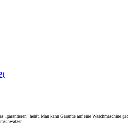
P)
was „garantieren” heißt. Man kann Garantie auf eine Waschmaschine geb
mmschwätzer.