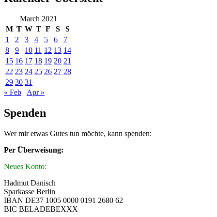
March 2021
M
T
W
T
F
S
S
1
2
3
4
5
6
7
8
9
10
11
12
13
14
15
16
17
18
19
20
21
22
23
24
25
26
27
28
29
30
31
« Feb
Apr »
Spenden
Wer mir etwas Gutes tun möchte, kann spenden:
Per Überweisung:
Neues Konto:
Hadmut Danisch
Sparkasse Berlin
IBAN DE37 1005 0000 0191 2680 62
BIC BELADEBEXXX