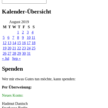
Kalender-Übersicht
August 2019
M
T
W
T
F
S
S
1
2
3
4
5
6
7
8
9
10
11
12
13
14
15
16
17
18
19
20
21
22
23
24
25
26
27
28
29
30
31
« Jul
Sep »
Spenden
Wer mir etwas Gutes tun möchte, kann spenden:
Per Überweisung:
Neues Konto:
Hadmut Danisch
Sparkasse Berlin