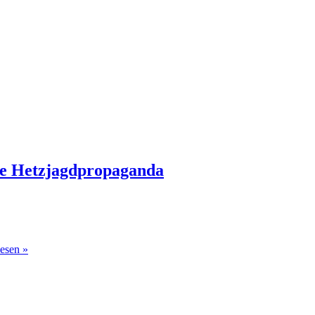
die Hetzjagdpropaganda
lesen »