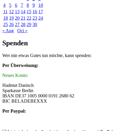
4
5
6
7
8
9
10
11
12
13
14
15
16
17
18
19
20
21
22
23
24
25
26
27
28
29
30
« Aug
Oct »
Spenden
Wer mir etwas Gutes tun möchte, kann spenden:
Per Überweisung:
Neues Konto:
Hadmut Danisch
Sparkasse Berlin
IBAN DE37 1005 0000 0191 2680 62
BIC BELADEBEXXX
Per Paypal: