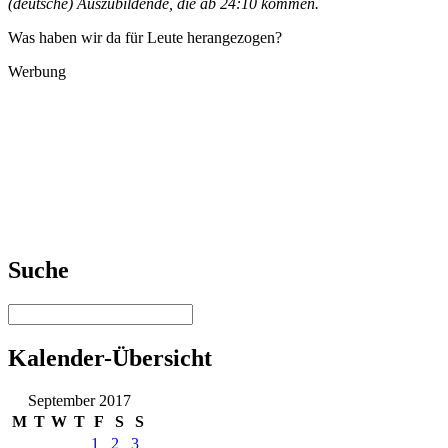
(deutsche) Auszubildende, die ab 24:10 kommen.
Was haben wir da für Leute herangezogen?
Werbung
Suche
Kalender-Übersicht
September 2017
M
T
W
T
F
S
S
1
2
3