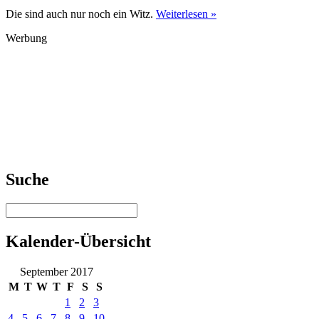
Die sind auch nur noch ein Witz.
Weiterlesen »
Werbung
Suche
Kalender-Übersicht
September 2017
M
T
W
T
F
S
S
1
2
3
4
5
6
7
8
9
10