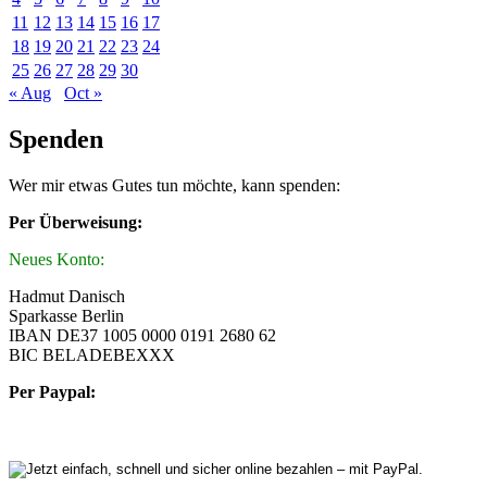
11
12
13
14
15
16
17
18
19
20
21
22
23
24
25
26
27
28
29
30
« Aug
Oct »
Spenden
Wer mir etwas Gutes tun möchte, kann spenden:
Per Überweisung:
Neues Konto:
Hadmut Danisch
Sparkasse Berlin
IBAN DE37 1005 0000 0191 2680 62
BIC BELADEBEXXX
Per Paypal: