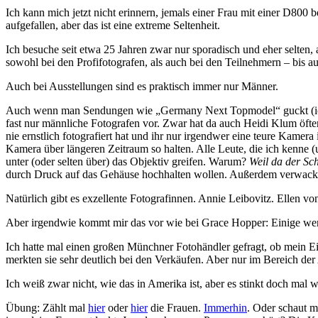
Ich kann mich jetzt nicht erinnern, jemals einer Frau mit einer D800
aufgefallen, aber das ist eine extreme Seltenheit.
Ich besuche seit etwa 25 Jahren zwar nur sporadisch und eher selten
sowohl bei den Profifotografen, als auch bei den Teilnehmern – bis 
Auch bei Ausstellungen sind es praktisch immer nur Männer.
Auch wenn man Sendungen wie „Germany Next Topmodel“ guckt (ich w
fast nur männliche Fotografen vor. Zwar hat da auch Heidi Klum öfter
nie ernstlich fotografiert hat und ihr nur irgendwer eine teure Kame
Kamera über längeren Zeitraum so halten. Alle Leute, die ich kenne 
unter (oder selten über) das Objektiv greifen. Warum?
Weil da der Sch
durch Druck auf das Gehäuse hochhalten wollen. Außerdem verwacke
Natürlich gibt es exzellente Fotografinnen. Annie Leibovitz. Ellen vo
Aber irgendwie kommt mir das vor wie bei Grace Hopper: Einige weni
Ich hatte mal einen großen Münchner Fotohändler gefragt, ob mein Ein
merkten sie sehr deutlich bei den Verkäufen. Aber nur im Bereich de
Ich weiß zwar nicht, wie das in Amerika ist, aber es stinkt doch mal w
Übung: Zählt mal
hier
oder
hier
die Frauen.
Immerhin
. Oder schaut m