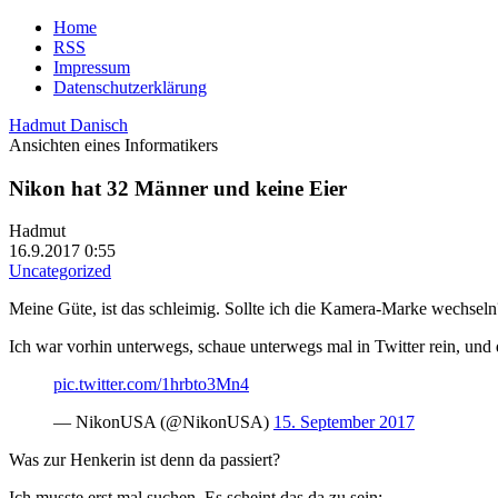
Home
RSS
Impressum
Datenschutzerklärung
Hadmut Danisch
Ansichten eines Informatikers
Nikon hat 32 Männer und keine Eier
Hadmut
16.9.2017 0:55
Uncategorized
Meine Güte, ist das schleimig. Sollte ich die Kamera-Marke wechseln
Ich war vorhin unterwegs, schaue unterwegs mal in Twitter rein, und
pic.twitter.com/1hrbto3Mn4
— NikonUSA (@NikonUSA)
15. September 2017
Was zur Henkerin ist denn da passiert?
Ich musste erst mal suchen. Es scheint das da zu sein: