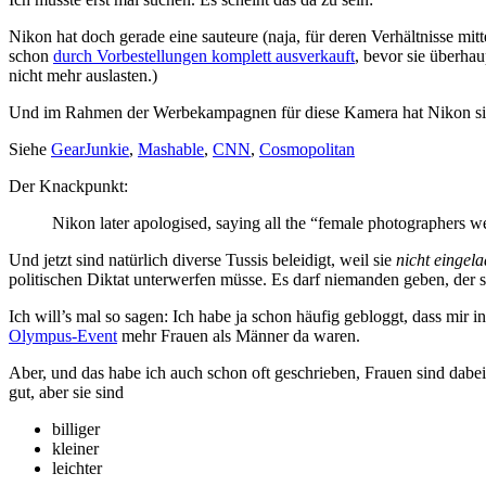
Nikon hat doch gerade eine sauteure (naja, für deren Verhältnisse mitt
schon
durch Vorbestellungen komplett ausverkauft
, bevor sie überhau
nicht mehr auslasten.)
Und im Rahmen der Werbekampagnen für diese Kamera hat Nikon sie vo
Siehe
GearJunkie
,
Mashable
,
CNN
,
Cosmopolitan
Der Knackpunkt:
Nikon later apologised, saying all the “female photographers we
Und jetzt sind natürlich diverse Tussis beleidigt, weil sie
nicht eingel
politischen Diktat unterwerfen müsse. Es darf niemanden geben, der si
Ich will’s mal so sagen: Ich habe ja schon häufig gebloggt, dass mir
Olympus-Event
mehr Frauen als Männer da waren.
Aber, und das habe ich auch schon oft geschrieben, Frauen sind dabe
gut, aber sie sind
billiger
kleiner
leichter