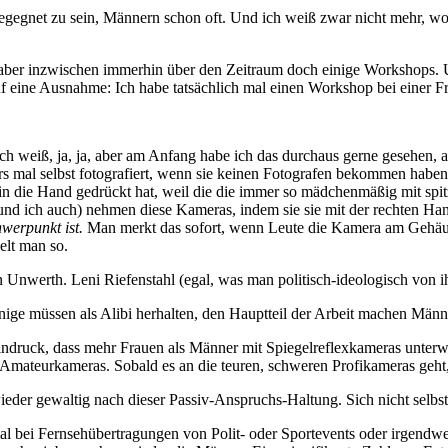
 begegnet zu sein, Männern schon oft. Und ich weiß zwar nicht mehr, wo
, aber inzwischen immerhin über den Zeitraum doch einige Workshops. U
auf eine Ausnahme: Ich habe tatsächlich mal einen Workshop bei einer 
eiß, ja, ja, aber am Anfang habe ich das durchaus gerne gesehen, a
s mal selbst fotografiert, wenn sie keinen Fotografen bekommen haben.
ra in die Hand gedrückt hat, weil die die immer so mädchenmäßig mit sp
(und ich auch) nehmen diese Kameras, indem sie sie mit der rechten Han
werpunkt ist.
Man merkt das sofort, wenn Leute die Kamera am Gehäus
lt man so.
n Unwerth. Leni Riefenstahl (egal, was man politisch-ideologisch von ih
ge müssen als Alibi herhalten, den Hauptteil der Arbeit machen Männ
druck, dass mehr Frauen als Männer mit Spiegelreflexkameras unterwegs s
r Amateurkameras. Sobald es an die teuren, schweren Profikameras geht,
ieder gewaltig nach dieser Passiv-Anspruchs-Haltung. Sich nicht selbst 
al bei Fernsehübertragungen von Polit- oder Sportevents oder irgendwe