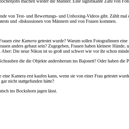
nochenjobs machen wieder die Männer. Eine signifikante Zahl von Foto
zende von Test- und Bewertungs- und Unboxing-Videos gibt. Zählt mal
tests und -diskussionen von Männern und von Frauen kommen.
 Frauen
eine Kamera
getestet wurde? Warum sollen Fotografinnen eine
Frauen anders gebaut sein? Zugegeben, Frauen haben kleinere Hände, u
er. Aber: Die neue Nikon ist so groß und schwer wie vor ihr schon min
chrauben die die Objekte andersherum ins Bajonett? Oder haben die Pr
e eine Kamera erst kaufen kann, wenn sie von einer Frau getestet wurde
gar nicht stattgefunden hätte?
sch ins Bockshorn jagen lässt.