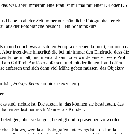
 das war, aber immerhin eine Frau ist mir mal mit einer D4 oder D5
nd habe in all der Zeit immer nur männliche Fotographen erlebt,
Frau aus der Fotobranche besucht – ein Schminkkurs.
ls man da noch was aus deren Fotopraxis sehen konnte), kommen da
 Aber irgendwie hinterließ die bei mir immer den Eindruck, dass die
itzen Fingern hält, und niemand kann oder würde eine schwere Profi-
d am Griff mit Auslöser anfassen, und mit der linken Hand offen
e anfassen und sich dann viel Mühe geben müssen, das Objektiv
r hält,
Fotografieren
konnte sie exzellent).
er.
ind, richtig ist. Die sagten ja, das könnten sie bestätigten, das
 hätten sie fast nur noch Männer als Kunden.
beteiligen, aber verlangen, beteiligt und repräsentiert zu werden.
lchen Shows, wer da als Fotografen unterwegs ist – ob Ihr da