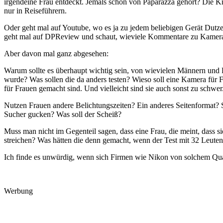
irgendeine Frau entdeckt. Jemals schon von Paparazza gehört? Die K
nur in Reiseführern.
Oder geht mal auf Youtube, wo es ja zu jedem beliebigen Gerät Dut
geht mal auf DPReview und schaut, wieviele Kommentare zu Kamera
Aber davon mal ganz abgesehen:
Warum sollte es überhaupt wichtig sein, von wievielen Männern und
wurde? Was sollen die da anders testen? Wieso soll eine Kamera für 
für Frauen gemacht sind. Und vielleicht sind sie auch sonst zu schw
Nutzen Frauen andere Belichtungszeiten? Ein anderes Seitenformat? S
Sucher gucken? Was soll der Scheiß?
Muss man nicht im Gegenteil sagen, dass eine Frau, die meint, dass si
streichen? Was hätten die denn gemacht, wenn der Test mit 32 Leuten 
Ich finde es unwürdig, wenn sich Firmen wie Nikon von solchem Quat
Werbung