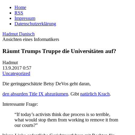
Home
RSS
Impressum
Datenschutzerklärung
Hadmut Danisch
Ansichten eines Informatikers
Räumt Trumps Truppe die Universitäten auf?
Hadmut
13.9.2017 0:57
Uncategorized
Die geringgeschätzte Betsy DeVos geht daran,
den absurden Title IX abzuräumen
. Gibt
natürlich Krach
.
Interessante Frage:
“If today’s activists think due process is so terrible,
what would stop them from working to remove it from
our courts?”